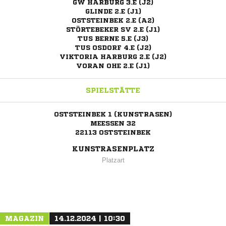
GW HARBURG 3.E (J2)
GLINDE 2.E (J1)
OSTSTEINBEK 2.E (A2)
STÖRTEBEKER SV 2.E (J1)
TUS BERNE 5.E (J3)
TUS OSDORF 4.E (J2)
VIKTORIA HARBURG 2.E (J2)
VORAN OHE 2.E (J1)
SPIELSTÄTTE
OSTSTEINBEK 1 (KUNSTRASEN)
MEESSEN 32
22113 OSTSTEINBEK
KUNSTRASENPLATZ
Platzart
ANZEIGE
MAGAZIN
14.12.2024 | 10:30