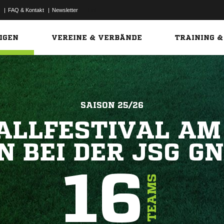
|
FAQ & Kontakt
|
Newsletter
Link
IGEN
VEREINE & VERBÄNDE
TRAINING &
SAISON 25/26
LLFESTIVAL AM 07
 BEI DER JSG GN
16
TEAMS