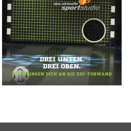
DREI UNTEN.
DREI OBEN.
WIR BRINGEN DICH AN DIE ZDF-TORWAND