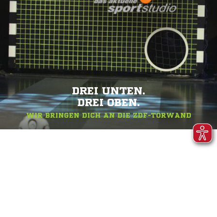
DREI UNTEN.
DREI OBEN.
WIR BRINGEN DICH AN DIE ZDF-TORWAND