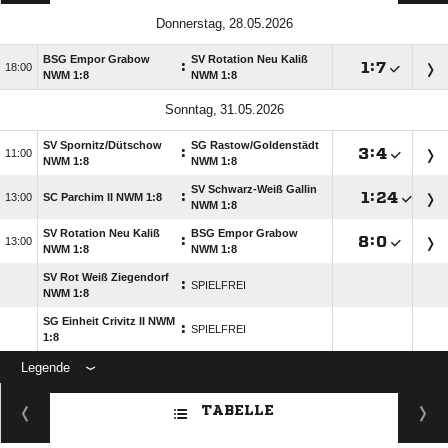
 
BSG Empor Grabow
SV Rotation Neu Kaliß
:

:


NWM 1:8
NWM 1:8
 
SV Spornitz/​Dütschow
SG Rastow/​Goldenstädt
:

:


NWM 1:8
NWM 1:8
SV Schwarz-Weiß Gallin
:

:


SC Parchim II NWM 1:8
NWM 1:8
SV Rotation Neu Kaliß
BSG Empor Grabow
:

:


NWM 1:8
NWM 1:8
SV Rot Weiß Ziegendorf
:
SPIELFREI
NWM 1:8
SG Einheit Crivitz II NWM
:
SPIELFREI
1:8
Legende
ANZEIGE
TABELLE