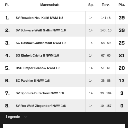
Pl.
Mannschaft
Sp.
Torv.
Pkt.
1.
39
SV Rotation Neu Kaliß NWM 1:8
14
141 : 8
2.
39
SV Schwarz-Weiß Gallin NWM 1:8
14
148 : 10
3.
25
SG Rastow/​Goldenstädt NWM 1:8
14
58 : 59
4.
21
SG Einheit Crivitz II NWM 1:8
14
67 : 63
5.
20
BSG Empor Grabow NWM 1:8
14
51 : 61
6.
13
SC Parchim II NWM 1:8
14
36 : 88
7.
9
SV Spornitz/​Dütschow NWM 1:8
14
39 : 104
8.
0
SV Rot Weiß Ziegendorf NWM 1:8
14
10 : 157
Legende
ANZEIGE