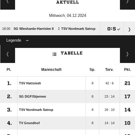
AKTUELL
 
:

:


SG Wiesharde-Harrislee II
TSV Nordmark Satrup
Legende
ANZEIGE
TABELLE
Pl.
Mannschaft
Sp.
Torv.
Pkt.
1.
21
TSV Hattstedt
8
42 : 6
2.
17
SG DGF/​Stjernen
8
23 : 14
3.
14
TSV Nordmark Satrup
8
26 : 10
4.
10
TV Grundhof
8
14 : 14