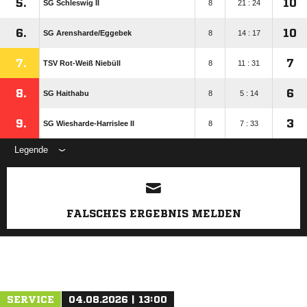
5.
10
SG Schleswig II
8
21 : 24
6.
10
SG Arensharde/​Eggebek
8
14 : 17
7.
7
TSV Rot-Weiß Niebüll
8
11 : 31
8.
6
SG Haithabu
8
5 : 14
9.
3
SG Wiesharde-Harrislee II
8
7 : 33
Legende
ANZEIGE
FALSCHES ERGEBNIS MELDEN
SERVICE
04.08.2026 | 13:00