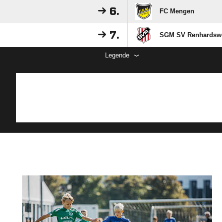
6.
FC Mengen
7.
SGM SV Renhardsweil
Legende