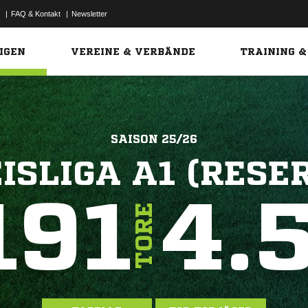
|
FAQ & Kontakt
|
Newsletter
Link
IGEN
VEREINE & VERBÄNDE
TRAINING &
SAISON 25/26
ISLIGA A1 (RESE
191
4.
TORE