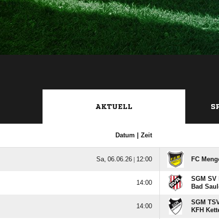
AKTUELL
S
Datum |
Zeit
  |

FC Meng
SGM SV R

Bad Saul
SGM TSV

KFH Kett