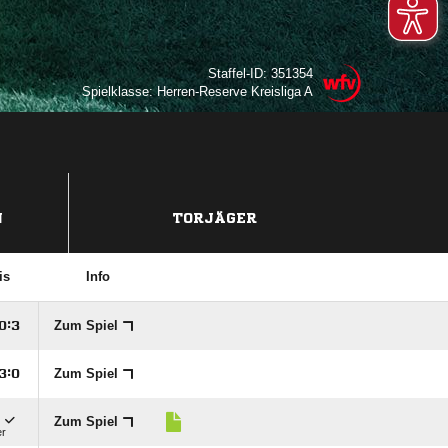
Staffel-ID: 351354
Spielklasse: Herren-Reserve Kreisliga A
N
TORJÄGER
is
Info
Zum Spiel

:

Zum Spiel

:


Zum Spiel
er