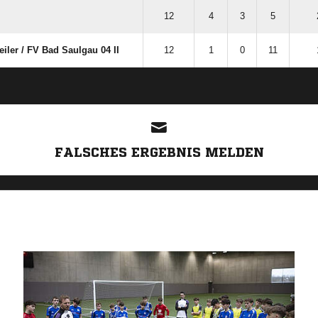
12
4
3
5
er /​ FV Bad Saulgau 04 II
12
1
0
11
ANZEIGE
FALSCHES ERGEBNIS MELDEN