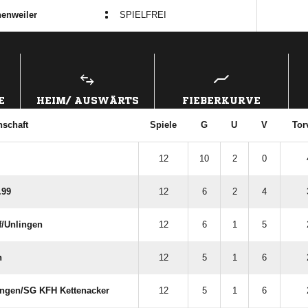
:
enweiler
SPIELFREI
ANZEIGE
E
HEIM/ AUSWÄRTS
FIEBERKURVE
schaft
Spiele
G
U
V
Tor
12
10
2
0
.99
12
6
2
4
​Unlingen
12
6
1
5
n
12
5
1
6
gen/​SG KFH Kettenacker
12
5
1
6