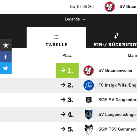
  |
SV Braun
Legende
TABELLE
HIN-/ RÜCKRUND
Platz
Mann
1.
SV Braunenweiler
2.
FC Inzigk./​Vils./​Eng
3.
SGM SV Daugendorf/
4.
SV Langenenslinge
5.
SGM TSV Gammertin