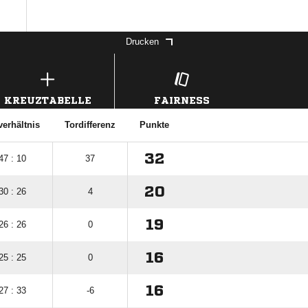
Drucken
KREUZTABELLE
FAIRNESS
verhältnis
Tordifferenz
Punkte
32
47 : 10
37
20
30 : 26
4
19
26 : 26
0
16
25 : 25
0
16
27 : 33
-6