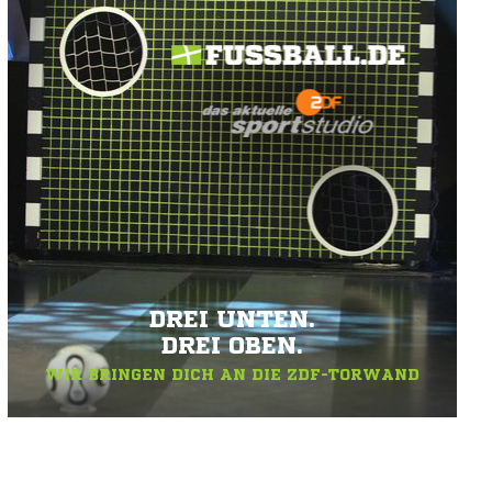
DREI UNTEN.
DREI OBEN.
WIR BRINGEN DICH AN DIE ZDF-TORWAND