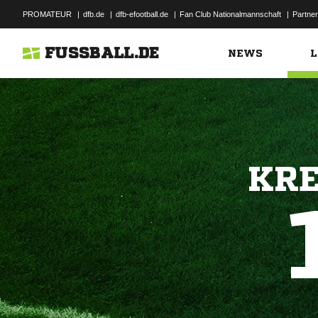
PROMATEUR
|
dfb.de
|
dfb-efootball.de
|
Fan Club Nationalmannschaft
|
Partner
FUSSBALL.DE
NEWS
L
KRE