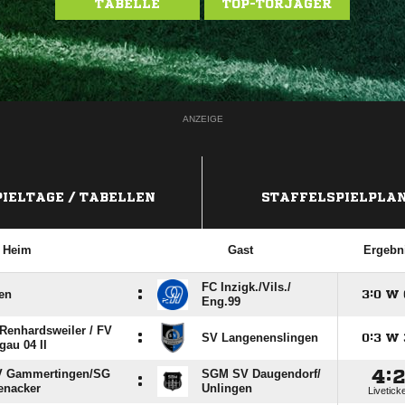
TABELLE
TOP-TORJÄGER
ANZEIGE
PIELTAGE / TABELLEN
STAFFELSPIELPLA
Heim
Gast
Ergebn
FC Inzigk./​Vils./​
:
en

:

W
Eng.99
enhardsweiler /​ FV
:
SV Langenenslingen

:

W
gau 04 II

:
 Gammertingen/​SG
SGM SV Daugendorf/​
:
enacker
Unlingen
Livetick