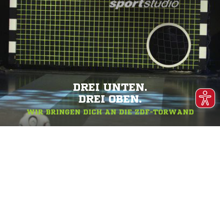
DREI UNTEN.
DREI OBEN.
WIR BRINGEN DICH AN DIE ZDF-TORWAND