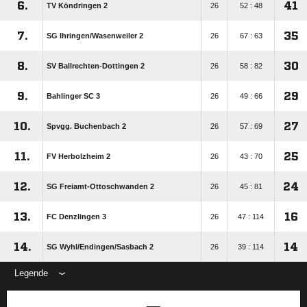
6.
41
TV Köndringen 2
26
52 : 48
7.
35
SG Ihringen/​Wasenweiler 2
26
67 : 63
8.
30
SV Ballrechten-Dottingen 2
26
58 : 82
9.
29
Bahlinger SC 3
26
49 : 66
10.
27
Spvgg. Buchenbach 2
26
57 : 69
11.
25
FV Herbolzheim 2
26
43 : 70
12.
24
SG Freiamt-Ottoschwanden 2
26
45 : 81
13.
16
FC Denzlingen 3
26
47 : 114
14.
14
SG Wyhl/​Endingen/​Sasbach 2
26
39 : 114
Legende
ANZEIGE