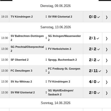
 
:

:


TV Köndringen 2
SV RW Glottertal 2
 
SV Ballrechten-Dottingen
SG Ihringen/​Wasenweiler
:

:


2
2
SG Prechtal/​Oberprechtal
:

:


FV Herbolzheim 2
2
:

:


SF Oberried 2
Spvgg. Buchenbach 2
FC Freiburg-St. Georgen
:

:


FC Denzlingen 3
2
:

:


SV Au-Wittnau 2
TV Köndringen 2
SG Wyhl/​Endingen/​
:

:


SV RW Glottertal 2
Sasbach 2
 