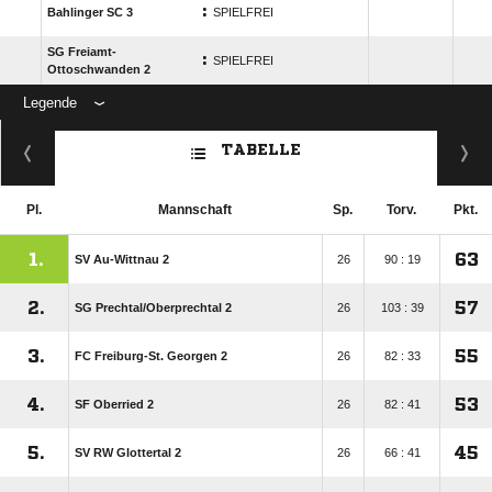
:
Bahlinger SC 3
SPIELFREI
SG Freiamt-
:
SPIELFREI
Ottoschwanden 2
Legende
ANZEIGE
TABELLE
Pl.
Mannschaft
Sp.
Torv.
Pkt.
1.
63
SV Au-Wittnau 2
26
90 : 19
2.
57
SG Prechtal/​Oberprechtal 2
26
103 : 39
3.
55
FC Freiburg-St. Georgen 2
26
82 : 33
4.
53
SF Oberried 2
26
82 : 41
5.
45
SV RW Glottertal 2
26
66 : 41