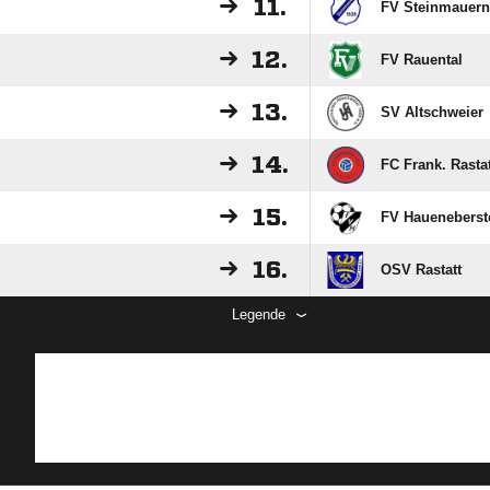
11.
FV Steinmauern
12.
FV Rauental
13.
SV Altschweier
14.
FC Frank. Rastat
15.
FV Haueneberst
16.
OSV Rastatt
Legende