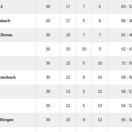
 2
30
17
7
6
83 : 5
asbach
30
17
5
8
88 : 4
​ Donau
30
16
7
7
81 : 4
30
15
10
5
62 : 4
30
15
5
10
72 : 5
isenbach
30
12
8
10
58 : 5
30
13
5
12
56 : 5
30
12
5
13
54 : 5
llingen
30
10
8
12
65 : 5