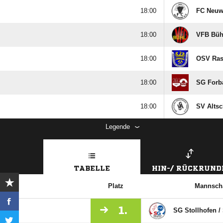

FC Neuw

VFB Büh

OSV Rast

SG Forb

SV Altsc
Legende
TABELLE
HIN-/ RÜCKRUND
Platz
Mannscha
1.
SG Stollhofen /​