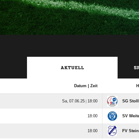
AKTUELL
S
Datum |
Zeit
H
  |

SG Stoll

SV Weit

FV Stei