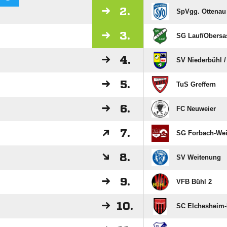
2.
SpVgg. Ottenau
3.
SG Lauf/​Obers
4.
SV Niederbühl /
5.
TuS Greffern
6.
FC Neuweier
7.
SG Forbach-We
8.
SV Weitenung
9.
VFB Bühl 2
10.
SC Elchesheim-I