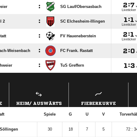

:

:
eier
SG Lauf/​Obersasbach
Liveticker

:

:
l 2
SC Elchesheim-Illingen
Liveticker

:

:
att
FV Haueneberstein
Liveticker
:

:

ach-Weisenbach
FC Frank. Rastatt
:

:

hweier
TuS Greffern
ANZEIGE
E
HEIM/ AUSWÄRTS
FIEBERKURVE
ft
Spiele
G
U
V
Torverhäl
 Söllingen
30
18
7
5
72 : 3