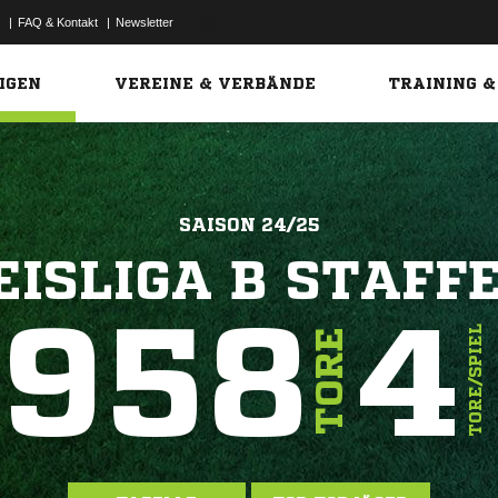
|
FAQ & Kontakt
|
Newsletter
Link
IGEN
VEREINE & VERBÄNDE
TRAINING &
SAISON 24/25
EISLIGA B STAFFE
958
4
TORE/SPIEL
TORE