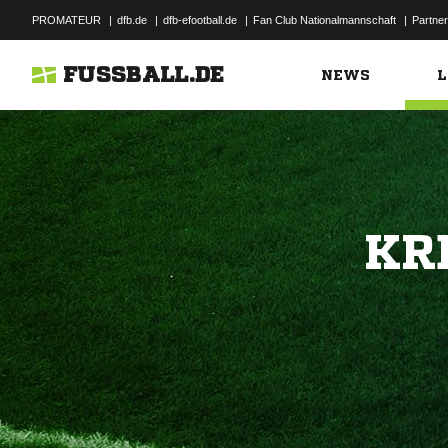
PROMATEUR
|
dfb.de
|
dfb-efootball.de
|
Fan Club Nationalmannschaft
|
Partner
FUSSBALL.DE
NEWS
L
KR