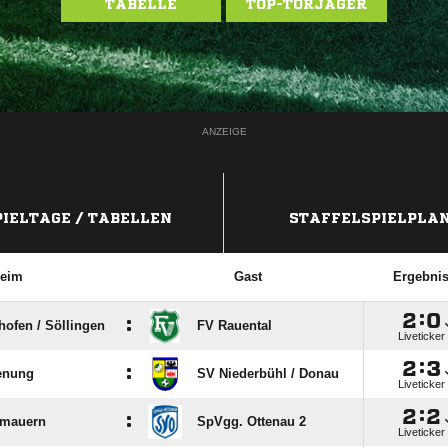
TABELLE
TOP-TORJÄGER
ANZEIGE
PIELTAGE / TABELLEN
STAFFELSPIELPLA
eim
Gast
Ergebni

:

:
hofen /​ Söllingen
FV Rauental
Liveticker

:

:
enung
SV Niederbühl /​ Donau
Liveticker

:

:
nmauern
SpVgg. Ottenau 2
Liveticker