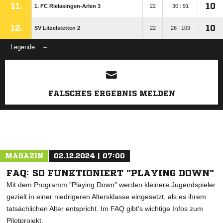
11.
10
1. FC Rielasingen-Arlen 3
22
30 : 91
12.
10
SV Litzelstetten 2
22
26 : 109
Legende
ANZEIGE
FALSCHES ERGEBNIS MELDEN
MAGAZIN
02.12.2024 | 07:00
FAQ: SO FUNKTIONIERT "PLAYING DOWN"
Mit dem Programm "Playing Down" werden kleinere Jugendspieler
gezielt in einer niedrigeren Altersklasse eingesetzt, als es ihrem
tatsächlichen Alter entspricht. Im FAQ gibt's wichtige Infos zum
Pilotprojekt.