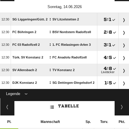
 
:

:


SG Liggeringen/​Gütt. 2
SV Litzelstetten 2
:

:


FC Böhringen 2
BSV Nordstern Radolfzell
:

:


FC 03 Radolfzell 2
1. FC Rielasingen-Arlen 3
:

:


Türk. SV Konstanz 2
FC Anadolu Radolfzell

:

:

SV Allensbach 2
TV Konstanz 2
Liveticker
:

:


DJK Konstanz 2
SG Dettingen-Dingelsdorf 2
Legende
ANZEIGE
TABELLE
Pl.
Mannschaft
Sp.
Torv.
Pkt.