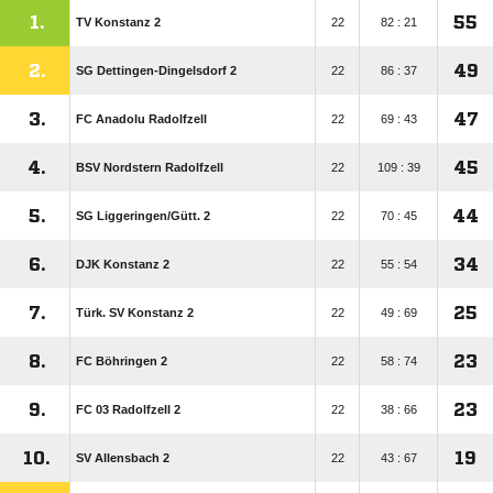
1.
55
TV Konstanz 2
22
82 : 21
2.
49
SG Dettingen-Dingelsdorf 2
22
86 : 37
3.
47
FC Anadolu Radolfzell
22
69 : 43
4.
45
BSV Nordstern Radolfzell
22
109 : 39
5.
44
SG Liggeringen/​Gütt. 2
22
70 : 45
6.
34
DJK Konstanz 2
22
55 : 54
7.
25
Türk. SV Konstanz 2
22
49 : 69
8.
23
FC Böhringen 2
22
58 : 74
9.
23
FC 03 Radolfzell 2
22
38 : 66
10.
19
SV Allensbach 2
22
43 : 67