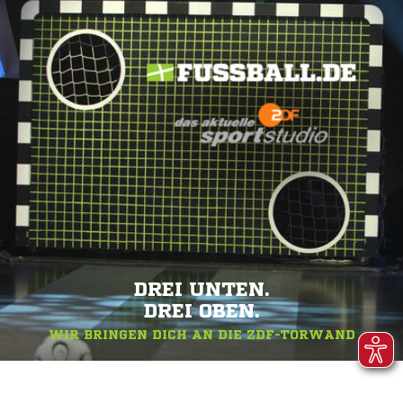
DREI UNTEN.
DREI OBEN.
WIR BRINGEN DICH AN DIE ZDF-TORWAND