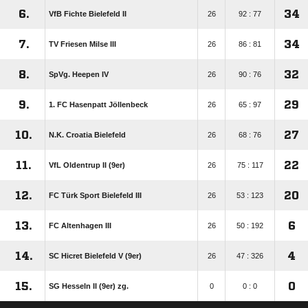
6.
34
VfB Fichte Bielefeld II
26
92 : 77
7.
34
TV Friesen Milse III
26
86 : 81
8.
32
SpVg. Heepen IV
26
90 : 76
9.
29
1. FC Hasenpatt Jöllenbeck
26
65 : 97
10.
27
N.K. Croatia Bielefeld
26
68 : 76
11.
22
VfL Oldentrup II (9er)
26
75 : 117
12.
20
FC Türk Sport Bielefeld III
26
53 : 123
13.
6
FC Altenhagen III
26
50 : 192
14.
4
SC Hicret Bielefeld V (9er)
26
47 : 326
15.
0
SG Hesseln II (9er) zg.
0
0 : 0