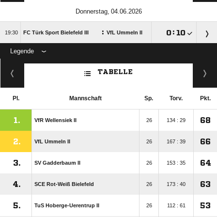
 
:

:


FC Türk Sport Bielefeld III
VfL Ummeln II
Legende
ANZEIGE
TABELLE
Pl.
Mannschaft
Sp.
Torv.
Pkt.
1.
68
VfR Wellensiek II
26
134 : 29
2.
66
VfL Ummeln II
26
167 : 39
3.
64
SV Gadderbaum II
26
153 : 35
4.
63
SCE Rot-Weiß Bielefeld
26
173 : 40
5.
53
TuS Hoberge-Uerentrup II
26
112 : 61