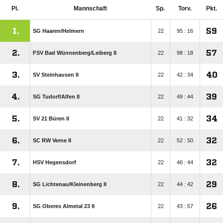
Pl.
Mannschaft
Sp.
Torv.
Pkt.
1.
59
SG Haaren/​Helmern
22
95 : 16
2.
57
FSV Bad Wünnenberg/​Leiberg II
22
98 : 18
3.
40
SV Steinhausen II
22
42 : 34
4.
39
SG Tudorf/​Alfen II
22
49 : 44
5.
34
SV 21 Büren II
22
41 : 32
6.
32
SC RW Verne II
22
52 : 50
7.
32
HSV Hegensdorf
22
46 : 44
8.
29
SG Lichtenau/​Kleinenberg II
22
44 : 42
9.
26
SG Oberes Almetal 23 II
22
43 : 57