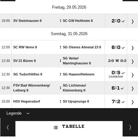
 
:

:


SV Steinhausen II
SC GW Holtheim II
 
:

:


SC RW Verne II
SG Oberes Almetal 23 II
SG Verlar/​
:

SV 21 Büren II
:
W
:




Mantinghausen II

:

:

SG Tudorf/​Alfen II
SG Haaren/​Helmern
Liveticker
FSV Bad Wünnenberg/​
SG Lichtenau/​
:

:


Leiberg II
Kleinenberg II
:

:


HSV Hegensdorf
SV Upsprunge II
Legende
ANZEIGE
TABELLE