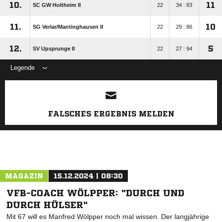
10.
11
SC GW Holtheim II
22
34 : 83
11.
10
SG Verlar/​Mantinghausen II
22
29 : 86
12.
5
SV Upsprunge II
22
27 : 94
Legende
ANZEIGE
FALSCHES ERGEBNIS MELDEN
MAGAZIN
15.12.2024 | 08:30
VFB-COACH WÖLPPER: "DURCH UND
DURCH HÜLSER"
Mit 67 will es Manfred Wölpper noch mal wissen. Der langjährige