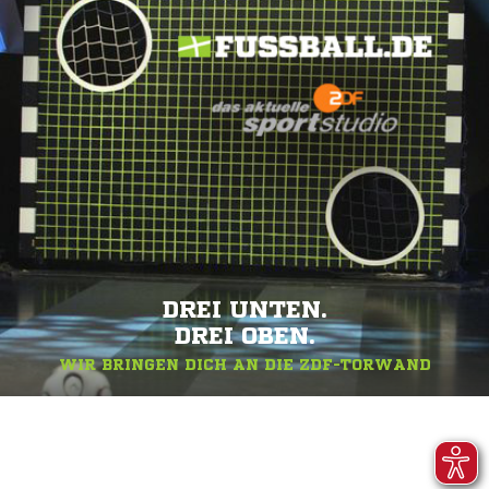
DREI UNTEN.
DREI OBEN.
WIR BRINGEN DICH AN DIE ZDF-TORWAND