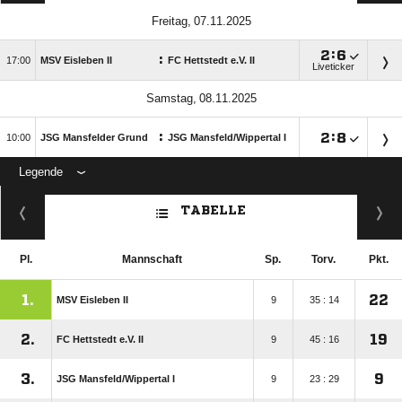
 

:

:

MSV Eisleben II
FC Hettstedt e.V. II
Liveticker
 
:

:


JSG Mansfelder Grund
JSG Mansfeld/​Wippertal I
Legende
ANZEIGE
TABELLE
Pl.
Mannschaft
Sp.
Torv.
Pkt.
1.
22
MSV Eisleben II
9
35 : 14
2.
19
FC Hettstedt e.V. II
9
45 : 16
3.
9
JSG Mansfeld/​Wippertal I
9
23 : 29