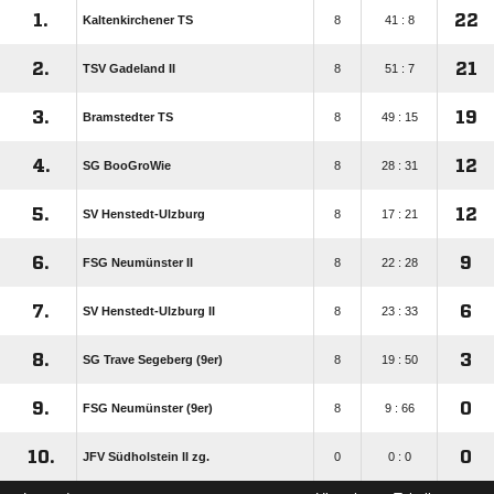
1.
22
Kaltenkirchener TS
8
41 : 8
2.
21
TSV Gadeland II
8
51 : 7
3.
19
Bramstedter TS
8
49 : 15
4.
12
SG BooGroWie
8
28 : 31
5.
12
SV Henstedt-Ulzburg
8
17 : 21
6.
9
FSG Neumünster II
8
22 : 28
7.
6
SV Henstedt-Ulzburg II
8
23 : 33
8.
3
SG Trave Segeberg (9er)
8
19 : 50
9.
0
FSG Neumünster (9er)
8
9 : 66
10.
0
JFV Südholstein II zg.
0
0 : 0