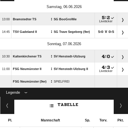
 

:

:

Bramstedter TS
SG BooGroWie
Liveticker
:

TSV Gadeland II
SG Trave Segeberg (9er)
:
V
:




 
:

:


Kaltenkirchener TS
SV Henstedt-Ulzburg

:

:

FSG Neumünster II
SV Henstedt-Ulzburg II
Liveticker
:
FSG Neumünster (9er)
SPIELFREI
Legende
ANZEIGE
TABELLE
Pl.
Mannschaft
Sp.
Torv.
Pkt.