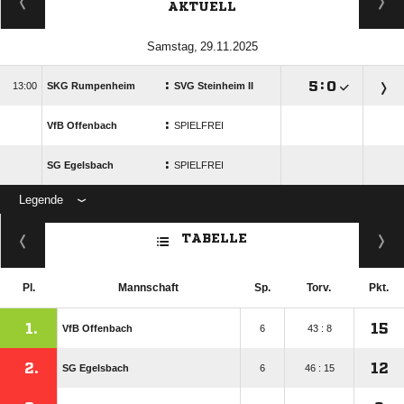
AKTUELL
 
:

:


SKG Rumpenheim
SVG Steinheim II
:
VfB Offenbach
SPIELFREI
:
SG Egelsbach
SPIELFREI
Legende
ANZEIGE
TABELLE
Pl.
Mannschaft
Sp.
Torv.
Pkt.
1.
15
VfB Offenbach
6
43 : 8
2.
12
SG Egelsbach
6
46 : 15