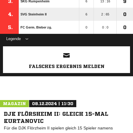
3.
9
SKG Rumpenheim
6
13 : 16
4.
0
SVG Steinheim II
6
2 : 65
5.
0
FC Germ. Bieber zg.
0
0 : 0
Legende
ANZEIGE
FALSCHES ERGEBNIS MELDEN
MAGAZIN
08.12.2024 | 11:30
DJK FLÖRSHEIM II: GLEICH 15-MAL
KURTANOVIC
Für die DJK Flörzheim II spielen gleich 15 Spieler namens