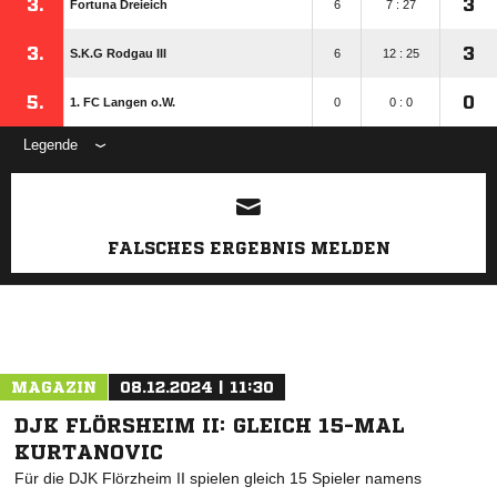
3.
3
Fortuna Dreieich
6
7 : 27
3.
3
S.K.G Rodgau III
6
12 : 25
5.
0
1. FC Langen o.W.
0
0 : 0
Legende
ANZEIGE
FALSCHES ERGEBNIS MELDEN
MAGAZIN
08.12.2024 | 11:30
DJK FLÖRSHEIM II: GLEICH 15-MAL
KURTANOVIC
Für die DJK Flörzheim II spielen gleich 15 Spieler namens