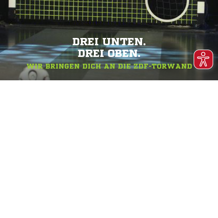
DREI UNTEN.
DREI OBEN.
WIR BRINGEN DICH AN DIE ZDF-TORWAND