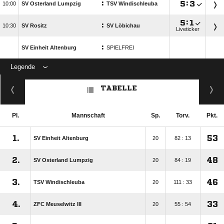
:

:


SV Osterland Lumpzig
TSV Windischleuba

:

:

SV Rositz
SV Löbichau
Liveticker
:
SV Einheit Altenburg
SPIELFREI
Legende
ANZEIGE
TABELLE
Pl.
Mannschaft
Sp.
Torv.
Pkt.
1.
53
SV Einheit Altenburg
20
82 : 13
2.
48
SV Osterland Lumpzig
20
84 : 19
3.
46
TSV Windischleuba
20
111 : 33
4.
33
ZFC Meuselwitz III
20
55 : 54