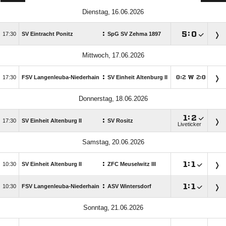
 
:

:


SV Eintracht Ponitz
SpG SV Zehma 1897
 
:

FSV Langenleuba-Niederhain
SV Einheit Altenburg II
:
W
:




 

:

:

SV Einheit Altenburg II
SV Rositz
Liveticker
 
:

:


SV Einheit Altenburg II
ZFC Meuselwitz III
:

:


FSV Langenleuba-Niederhain
ASV Wintersdorf
 