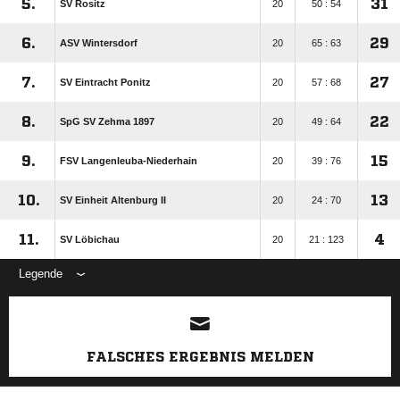
5.
31
SV Rositz
20
50 : 54
6.
29
ASV Wintersdorf
20
65 : 63
7.
27
SV Eintracht Ponitz
20
57 : 68
8.
22
SpG SV Zehma 1897
20
49 : 64
9.
15
FSV Langenleuba-Niederhain
20
39 : 76
10.
13
SV Einheit Altenburg II
20
24 : 70
11.
4
SV Löbichau
20
21 : 123
Legende
ANZEIGE
FALSCHES ERGEBNIS MELDEN