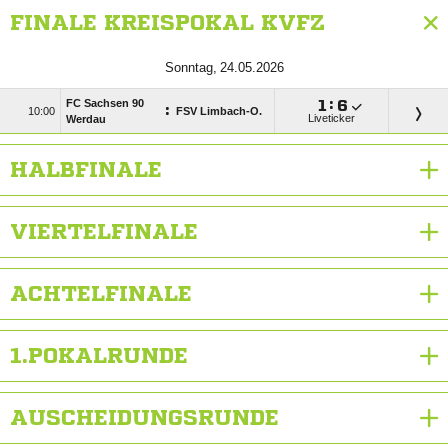
FINALE KREISPOKAL KVFZ
 
FC Sachsen 90

:

:

FSV Limbach-O.
Liveticker
Werdau
HALBFINALE
VIERTELFINALE
ACHTELFINALE
1.POKALRUNDE
AUSCHEIDUNGSRUNDE