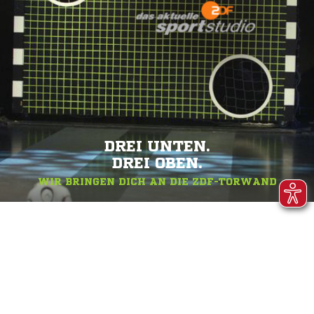
DREI UNTEN.
DREI OBEN.
WIR BRINGEN DICH AN DIE ZDF-TORWAND