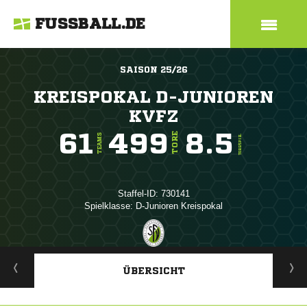
FUSSBALL.DE
SAISON 25/26
KREISPOKAL D-JUNIOREN
KVFZ
61
499
8.5
TORE
TEAMS
TORE/SPIEL
Staffel-ID: 730141
Spielklasse: D-Junioren Kreispokal
ANZEIGE
ÜBERSICHT