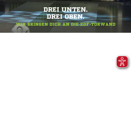
DREI UNTEN.
DREI OBEN.
WIR BRINGEN DICH AN DIE ZDF-TORWAND