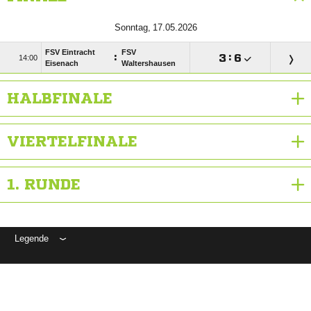
 
FSV Eintracht
FSV
:

:


Eisenach
Waltershausen
HALBFINALE
VIERTELFINALE
1. RUNDE
Legende
ANZEIGE