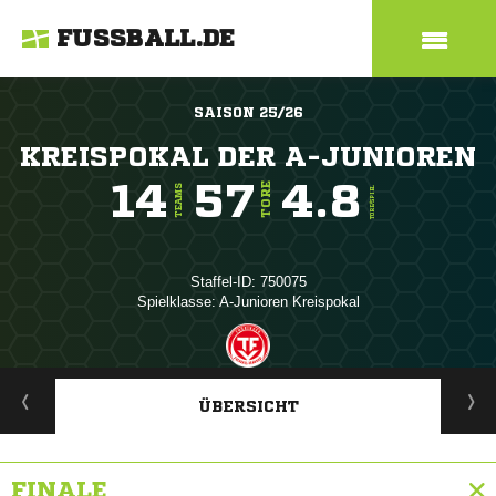
FUSSBALL.DE
SAISON 25/26
KREISPOKAL DER A-JUNIOREN
14
57
4.8
TORE
TEAMS
TORE/SPIEL
Staffel-ID: 750075
Spielklasse: A-Junioren Kreispokal
ANZEIGE
ÜBERSICHT
FINALE