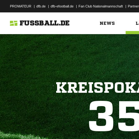
PROMATEUR
|
dfb.de
|
dfb-efootball.de
|
Fan Club Nationalmannschaft
|
Partner
FUSSBALL.DE
NEWS
L
KREISPOK
3