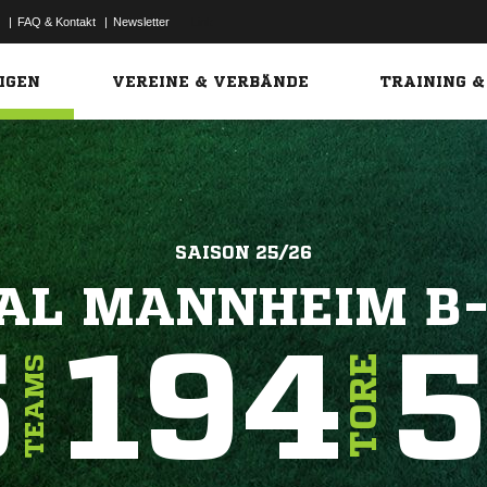
|
FAQ & Kontakt
|
Newsletter
Link
IGEN
VEREINE & VERBÄNDE
TRAINING &
SAISON 25/26
AL MANNHEIM B
5
194
5
TORE
TEAMS