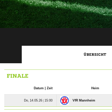
ÜBERSICHT
FINALE
Datum |
Zeit
Heim
  |

VfR Mannheim