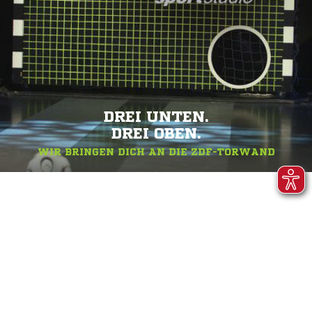
DREI UNTEN.
DREI OBEN.
WIR BRINGEN DICH AN DIE ZDF-TORWAND