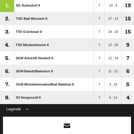
1.
19
SG Aulendorf II
7
24 : 4
2.
15
TSG Bad Wurzach II
7
27 : 12
3.
15
TSV Grünkraut II
7
24 : 15
4.
9
TSV Meckenbeuren II
7
12 : 25
5.
7
SGM Amtzell/​ Haslach II
7
12 : 18
6.
6
SGM Baindt/​Baienfurt II
7
11 : 21
7.
5
SGM Michelwinnaden/​Bad Waldsee II
7
3 : 10
8.
4
SV Horgenzell II
7
6 : 14
Legende
ANZEIGE