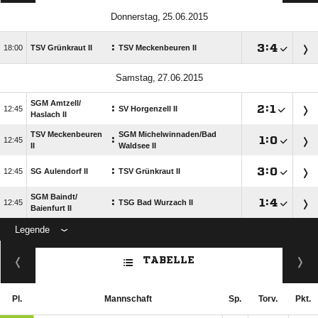
 
:

:


TSV Grünkraut II
TSV Meckenbeuren II
 
SGM Amtzell/​
:

:


SV Horgenzell II
Haslach II
TSV Meckenbeuren
SGM Michelwinnaden/​Bad
:

:


II
Waldsee II
:

:


SG Aulendorf II
TSV Grünkraut II
SGM Baindt/​
:

:


TSG Bad Wurzach II
Baienfurt II
Legende
ANZEIGE
TABELLE
Pl.
Mannschaft
Sp.
Torv.
Pkt.