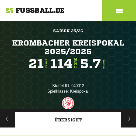
FUSSBALL.DE
SAISON 25/26
KROMBACHER KREISPOKAL
2025/2026
21
114
5.7
TORE
TEAMS
TORE/SPIEL
Staffel-ID: 940012
Spielklasse: Kreispokal
ANZEIGE
ÜBERSICHT