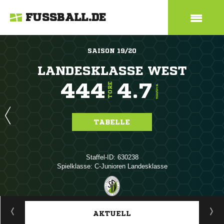
FUSSBALL.DE
SAISON 19/20
LANDESKLASSE WEST
444
4.7
TORE
TORE/SPIEL
TABELLE
Staffel-ID: 630238
Spielklasse: C-Junioren Landesklasse
ANZEIGE
AKTUELL