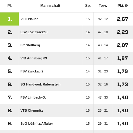
Pl.
Mannschaft
Sp.
Torv.
Pkt. Ø
1.
2,67
VFC Plauen
15
92 : 12
2.
2,29
ESV Lok Zwickau
14
47 : 10
3.
2,07
FC Stollberg
14
43 : 14
4.
1,87
VfB Annaberg 09
15
41 : 17
5.
1,79
FSV Zwickau 2
14
31 : 23
6.
1,73
SG Handwerk Rabenstein
15
32 : 16
7.
1,40
FSV Limbach-O.
15
47 : 33
8.
1,40
VTB Chemnitz
15
23 : 21
9.
1,40
SpG Lößnitz/​Affalter
15
29 : 31