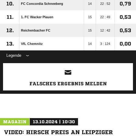
10.
0,79
FC Concordia Schneeberg
14
22 : 52
11.
0,53
1. FC Wacker Plauen
15
22 : 49
12.
0,53
Reichenbacher FC
15
12 : 42
13.
0,00
VfL Chemnitz
14
3 : 124
Legende
ANZEIGE
FALSCHES ERGEBNIS MELDEN
MAGAZIN
13.10.2024 | 10:30
VIDEO: HIRSCH PREIS AN LEIPZIGER