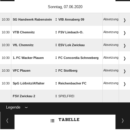
 
:
Absetzung

SG Handwerk Rabenstein
VfB Annaberg 09
:
Absetzung

VTB Chemnitz
FSV Limbach-O.
:
Absetzung

VfL Chemnitz
ESV Lok Zwickau
:
Absetzung

1. FC Wacker Plauen
FC Concordia Schneeberg
:
Absetzung

VFC Plauen
FC Stollberg
:
Absetzung

SpG Lößnitz/​Affalter
Reichenbacher FC
:
FSV Zwickau 2
SPIELFREI
Legende
ANZEIGE
TABELLE