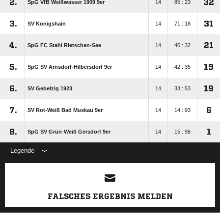
2.
32
SpG VfB Weißwasser 1909 9er
14
85 : 23
3.
31
SV Königshain
14
71 : 18
4.
21
SpG FC Stahl Rietschen-See
14
46 : 32
5.
19
SpG SV Arnsdorf-Hilbersdorf 9er
14
42 : 35
6.
19
SV Gebelzig 1923
14
33 : 53
7.
6
SV Rot-Weiß Bad Muskau 9er
14
14 : 93
8.
1
SpG SV Grün-Weiß Gersdorf 9er
14
15 : 98
Legende
ANZEIGE
FALSCHES ERGEBNIS MELDEN