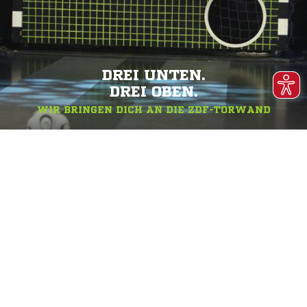
DREI UNTEN.
DREI OBEN.
WIR BRINGEN DICH AN DIE ZDF-TORWAND