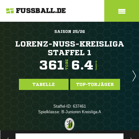
FUSSBALL.DE
SAISON 25/26
LORENZ-NUSS-KREISLIGA
STAFFEL 1
361
6.4
TORE
TORE/SPIEL
TABELLE
TOP-TORJÄGER
Staffel-ID: 637461
Spielklasse: B-Junioren Kreisliga A
ANZEIGE