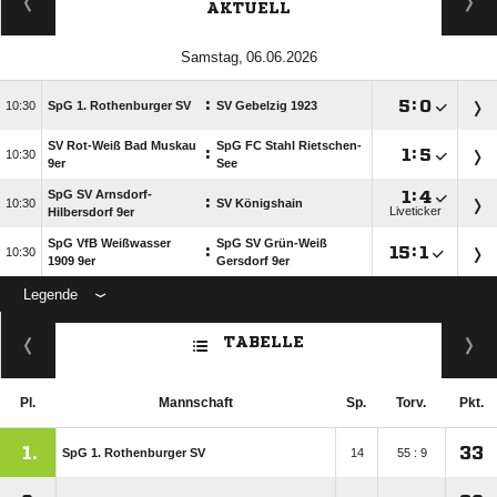
AKTUELL
 
:

:


SpG 1. Rothenburger SV
SV Gebelzig 1923
SV Rot-Weiß Bad Muskau
SpG FC Stahl Rietschen-
:

:


9er
See
SpG SV Arnsdorf-

:

:

SV Königshain
Liveticker
Hilbersdorf 9er
SpG VfB Weißwasser
SpG SV Grün-Weiß
:

:


1909 9er
Gersdorf 9er
Legende
ANZEIGE
TABELLE
Pl.
Mannschaft
Sp.
Torv.
Pkt.
1.
33
SpG 1. Rothenburger SV
14
55 : 9