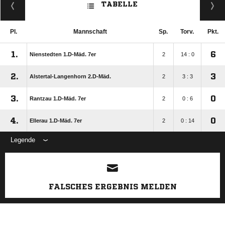
TABELLE
Pl.
Mannschaft
Sp.
Torv.
Pkt.
1.
6
Nienstedten 1.D-Mäd. 7er
2
14 : 0
2.
3
Alstertal-Langenhorn 2.D-Mäd.
2
3 : 3
3.
0
Rantzau 1.D-Mäd. 7er
2
0 : 6
4.
0
Ellerau 1.D-Mäd. 7er
2
0 : 14
Legende
ANZEIGE
FALSCHES ERGEBNIS MELDEN