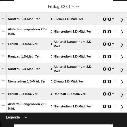
 
:

:

**
Rantzau 1.D-Mäd. 7er
Ellerau 1.D-Mäd. 7er
T
Alstertal-Langenhorn 2.D-
:

:

**
Nienstedten 1.D-Mäd. 7er
T
Mäd.
Alstertal-Langenhorn 2.D-
:

:

**
Ellerau 1.D-Mäd. 7er
T
Mäd.
:

:

**
Rantzau 1.D-Mäd. 7er
Nienstedten 1.D-Mäd. 7er
T
Alstertal-Langenhorn 2.D-
:

:

**
Rantzau 1.D-Mäd. 7er
T
Mäd.
:

:

**
Nienstedten 1.D-Mäd. 7er
Ellerau 1.D-Mäd. 7er
T
:

:

**
Ellerau 1.D-Mäd. 7er
Rantzau 1.D-Mäd. 7er
T
Alstertal-Langenhorn 2.D-
:

:

**
Nienstedten 1.D-Mäd. 7er
T
Mäd.
Legende
ANZEIGE