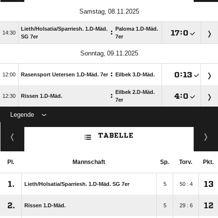
 
Lieth/​Holsatia/​Sparriesh. 1.D-Mäd.
Paloma 1.D-Mäd.
:

:


SG 7er
7er
 
:

:


Rasensport Uetersen 1.D-Mäd. 7er
Eilbek 3.D-Mäd.
Eilbek 2.D-Mäd.
:

:


Rissen 1.D-Mäd.
7er
Legende
ANZEIGE
TABELLE
Pl.
Mannschaft
Sp.
Torv.
Pkt.
1.
13
Lieth/​Holsatia/​Sparriesh. 1.D-Mäd. SG 7er
5
50 : 4
2.
12
Rissen 1.D-Mäd.
5
29 : 6