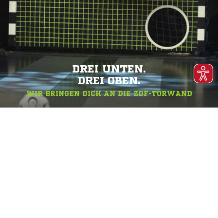
DREI UNTEN.
DREI OBEN.
WIR BRINGEN DICH AN DIE ZDF-TORWAND