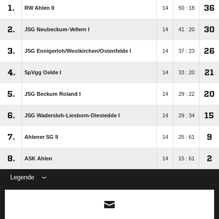
1.
36
RW Ahlen II
14
50 : 18
2.
30
JSG Neubeckum-Vellern I
14
41 : 20
3.
26
JSG Ennigerloh/​Westkirchen/​Ostenfelde I
14
37 : 23
4.
21
SpVgg Oelde I
14
33 : 20
5.
20
JSG Beckum Roland I
14
29 : 22
6.
15
JSG Wadersloh-Liesborn-Diestedde I
14
29 : 34
7.
9
Ahlener SG II
14
25 : 61
8.
2
ASK Ahlen
14
15 : 61
Legende
ANZEIGE