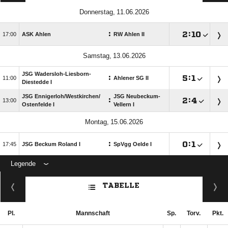
 
:

:


ASK Ahlen
RW Ahlen II
 
JSG Wadersloh-Liesborn-
:

:


Ahlener SG II
Diestedde I
JSG Ennigerloh/​Westkirchen/​
JSG Neubeckum-
:

:


Ostenfelde I
Vellern I
 
:

:


JSG Beckum Roland I
SpVgg Oelde I
Legende
ANZEIGE
TABELLE
Pl.
Mannschaft
Sp.
Torv.
Pkt.