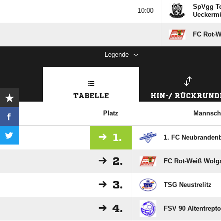
SpVgg T

Ueckerm
FC Rot-W
Legende
TABELLE
HIN-/ RÜCKRUND
Platz
Mannsch
1.
1. FC Neubrandenb
2.
FC Rot-Weiß Wolg
3.
TSG Neustrelitz
4.
FSV 90 Altentrept