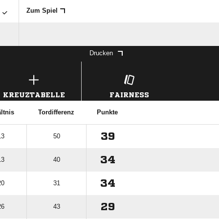

Zum Spiel
Drucken
KREUZTABELLE
FAIRNESS
ltnis
Tordifferenz
Punkte
39
13
50
34
13
40
34
20
31
29
26
43