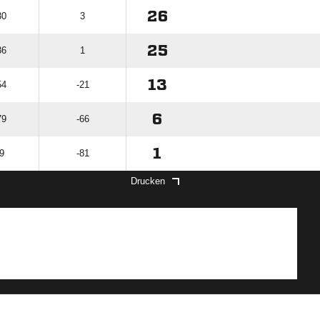
26
30
3
25
36
1
13
54
-21
6
79
-66
1
9
-81
Drucken