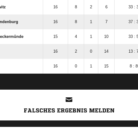
itz
16
8
2
6
33 : 
ndenburg
16
8
1
7
37 : 
Ueckermünde
15
4
1
10
33 : 
16
2
0
14
13 : 
16
0
1
15
8 : 8
ANZEIGE
FALSCHES ERGEBNIS MELDEN