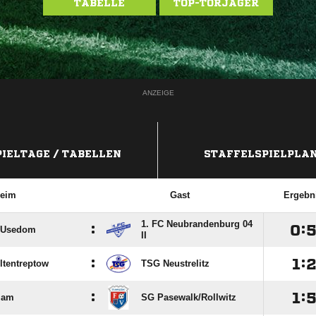
TABELLE
TOP-TORJÄGER
ANZEIGE
PIELTAGE / TABELLEN
STAFFELSPIELPLA
eim
Gast
Ergebn
1. FC Neubrandenburg 04
:

:
l Usedom
II
:

:
ltentreptow
TSG Neustrelitz
:

:
lam
SG Pasewalk/​Rollwitz