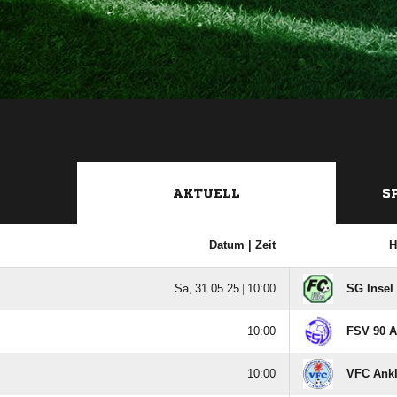
AKTUELL
S
Datum |
Zeit
H
  |

SG Inse

FSV 90 A

VFC Ank