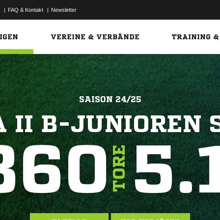
|
FAQ & Kontakt
|
Newsletter
Link
IGEN
VEREINE & VERBÄNDE
TRAINING &
SAISON 24/25
 II B-JUNIOREN 
360
5.
TORE