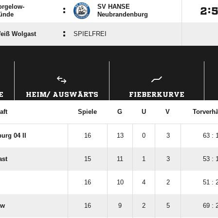
orgelow-
SV HANSE
:

:
ünde
Neubrandenburg
:
eiß Wolgast
SPIELFREI
ANZEIGE
E
HEIM/ AUSWÄRTS
FIEBERKURVE
aft
Spiele
G
U
V
Torverhä
urg 04 II
16
13
0
3
63 : 
ast
15
11
1
3
53 : 
16
10
4
2
51 : 
ow
16
9
2
5
69 : 