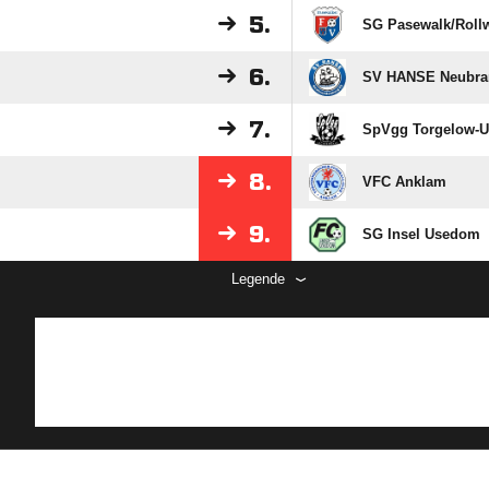
5.
SG Pasewalk/​Rollw
6.
SV HANSE Neubra
7.
SpVgg Torgelow-
8.
VFC Anklam
9.
SG Insel Usedom
Legende