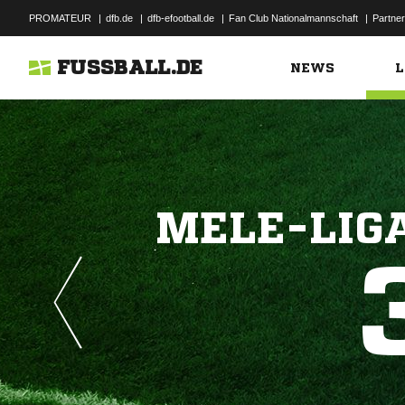
PROMATEUR
|
dfb.de
|
dfb-efootball.de
|
Fan Club Nationalmannschaft
|
Partner
FUSSBALL.DE
NEWS
L
MELE-LIGA