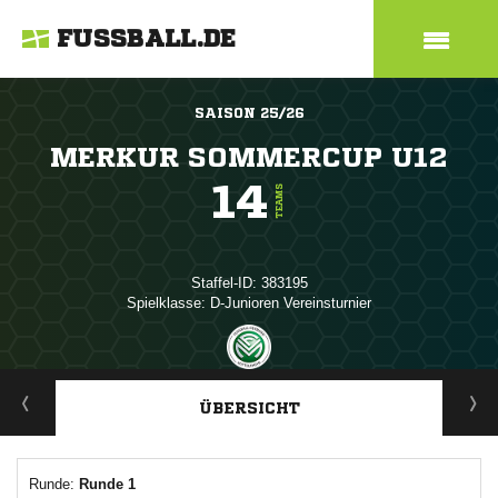
FUSSBALL.DE
SAISON 25/26
MERKUR SOMMERCUP U12
14
TEAMS
Staffel-ID: 383195
Spielklasse: D-Junioren Vereinsturnier
ANZEIGE
ÜBERSICHT
Runde:
Runde 1