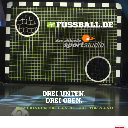
DREI UNTEN.
DREI OBEN.
WIR BRINGEN DICH AN DIE ZDF-TORWAND