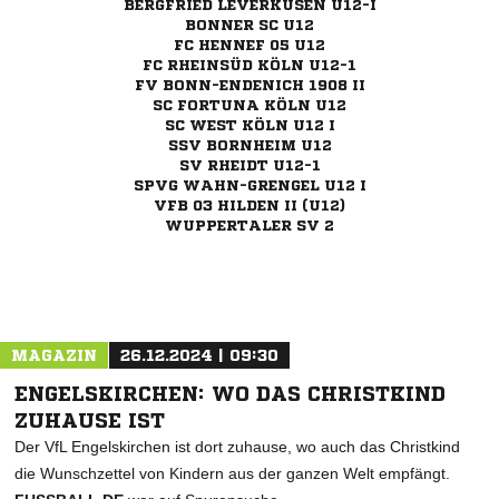
BERGFRIED LEVERKUSEN U12-I
BONNER SC U12
FC HENNEF 05 U12
FC RHEINSÜD KÖLN U12-1
FV BONN-ENDENICH 1908 II
SC FORTUNA KÖLN U12
SC WEST KÖLN U12 I
SSV BORNHEIM U12
SV RHEIDT U12-1
SPVG WAHN-GRENGEL U12 I
VFB 03 HILDEN II (U12)
WUPPERTALER SV 2
ANZEIGE
MAGAZIN
26.12.2024 | 09:30
ENGELSKIRCHEN: WO DAS CHRISTKIND
ZUHAUSE IST
Der VfL Engelskirchen ist dort zuhause, wo auch das Christkind
die Wunschzettel von Kindern aus der ganzen Welt empfängt.