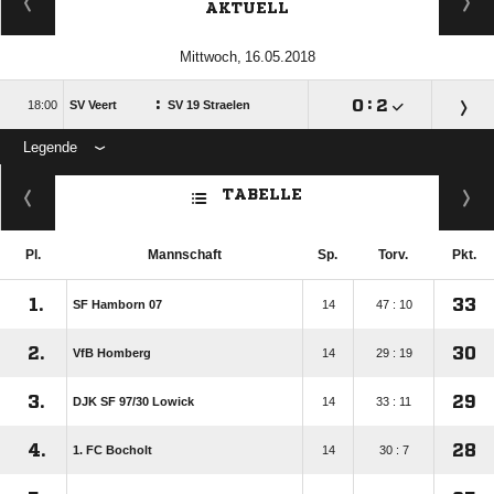
AKTUELL
 
:

:


SV Veert
SV 19 Straelen
Legende
ANZEIGE
TABELLE
Pl.
Mannschaft
Sp.
Torv.
Pkt.
1.
33
SF Hamborn 07
14
47 : 10
2.
30
VfB Homberg
14
29 : 19
3.
29
DJK SF 97/​30 Lowick
14
33 : 11
4.
28
1. FC Bocholt
14
30 : 7