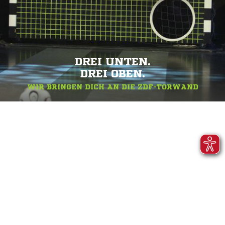
DREI UNTEN.
DREI OBEN.
WIR BRINGEN DICH AN DIE ZDF-TORWAND