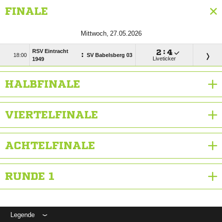
FINALE
 
RSV Eintracht

:

:

SV Babelsberg 03
Liveticker
1949
HALBFINALE
VIERTELFINALE
ACHTELFINALE
RUNDE 1
Legende