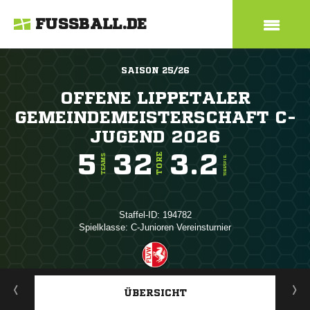
FUSSBALL.DE
SAISON 25/26
OFFENE LIPPETALER
GEMEINDEMEISTERSCHAFT C-
JUGEND 2026
5
32
3.2
TORE
TEAMS
TORE/SPIEL
Staffel-ID: 194782
Spielklasse: C-Junioren Vereinsturnier
ANZEIGE
ÜBERSICHT