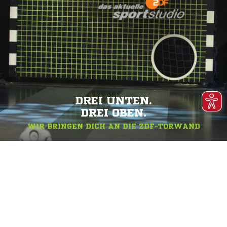
DREI UNTEN.
DREI OBEN.
WIR BRINGEN DICH AN DIE ZDF-TORWAND