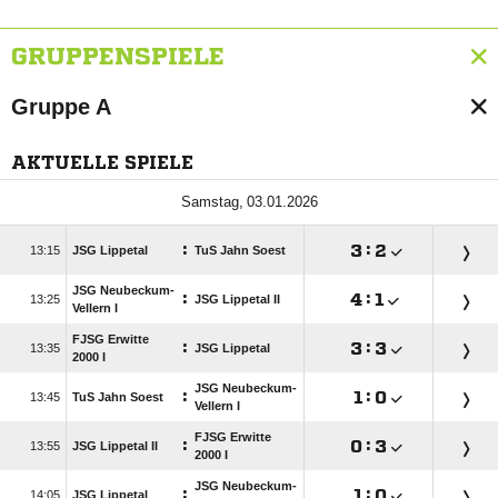
GRUPPENSPIELE
Gruppe A
AKTUELLE SPIELE
 
:

:


JSG Lippetal
TuS Jahn Soest
JSG Neubeckum-
:

:


JSG Lippetal II
Vellern I
FJSG Erwitte
:

:


JSG Lippetal
2000 I
JSG Neubeckum-
:

:


TuS Jahn Soest
Vellern I
FJSG Erwitte
:

:


JSG Lippetal II
2000 I
JSG Neubeckum-
:

:


JSG Lippetal