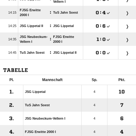
Vellern I
FJSG Erwitte
:

:


TuS Jahn Soest
2000 I
:

:


JSG Lippetal II
JSG Lippetal
JSG Neubeckum-
FJSG Erwitte
:

:


Vellern I
2000 I
:

:


TuS Jahn Soest
JSG Lippetal II
TABELLE
Pl.
Mannschaft
Sp.
Pkt.
1.
10
JSG Lippetal
4
2.
7
TuS Jahn Soest
4
3.
6
JSG Neubeckum-Vellern I
4
4.
4
FJSG Erwitte 2000 I
4