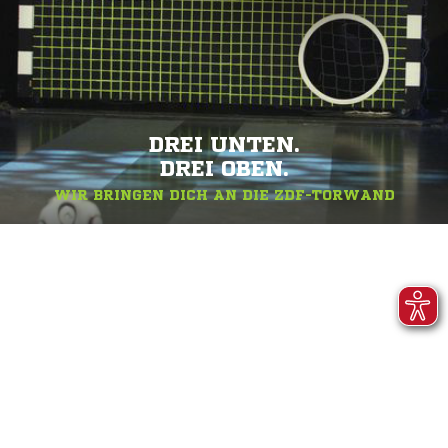
DREI UNTEN.
DREI OBEN.
WIR BRINGEN DICH AN DIE ZDF-TORWAND