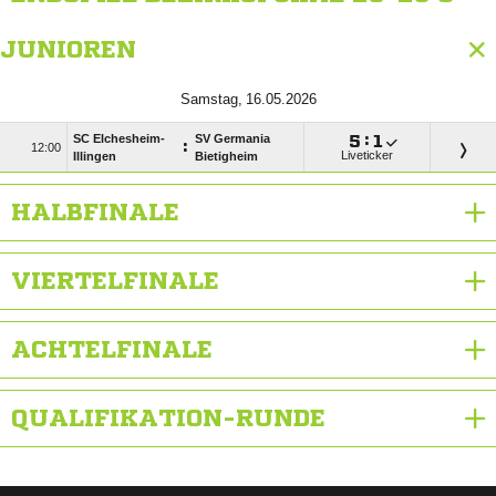
JUNIOREN
 
SC Elchesheim-
SV Germania

:

:

Liveticker
Illingen
Bietigheim
HALBFINALE
VIERTELFINALE
ACHTELFINALE
QUALIFIKATION-RUNDE