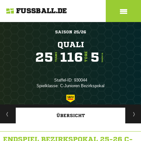
FUSSBALL.DE
SAISON 25/26
QUALI
25
116
5
TORE
TEAMS
TORE/SPIEL
Staffel-ID: 930044
Spielklasse: C-Junioren Bezirkspokal
ANZEIGE
ÜBERSICHT
ENDSPIEL BEZIRKSPOKAL 25-26 C-