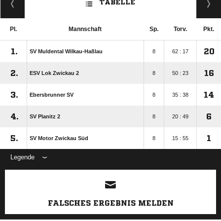
TABELLE
Pl.
Mannschaft
Sp.
Torv.
Pkt.
1.
20
SV Muldental Wilkau-Haßlau
8
62 : 17
2.
16
ESV Lok Zwickau 2
8
50 : 23
3.
14
Ebersbrunner SV
8
35 : 38
4.
6
SV Planitz 2
8
20 : 49
5.
1
SV Motor Zwickau Süd
8
15 : 55
Legende
ANZEIGE
FALSCHES ERGEBNIS MELDEN