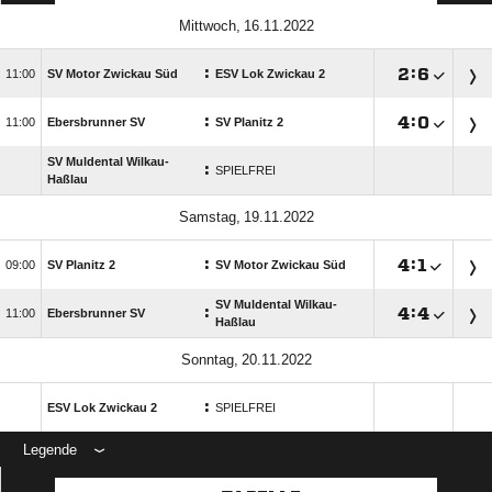
 
:

:


SV Motor Zwickau Süd
ESV Lok Zwickau 2
:

:


Ebersbrunner SV
SV Planitz 2
SV Muldental Wilkau-
:
SPIELFREI
Haßlau
 
:

:


SV Planitz 2
SV Motor Zwickau Süd
SV Muldental Wilkau-
:

:


Ebersbrunner SV
Haßlau
 
:
ESV Lok Zwickau 2
SPIELFREI
Legende
ANZEIGE