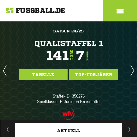
FUSSBALL.DE
SAISON 24/25
QUALISTAFFEL 1
141
7
TORE
TORE/SPIEL
TABELLE
TOP-TORJÄGER
Staffel-ID: 356276
Spielklasse: E-Junioren Kreisstaffel
ANZEIGE
AKTUELL