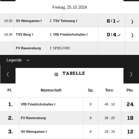
 
:

:


SV Weingarten I
TSV Tettnang I
:

:


TSV Berg I
VfB Friedrichshafen I
:
FV Ravensburg
SPIELFREI
Legende
ANZEIGE
TABELLE
Pl.
Mannschaft
Sp.
Torv.
Pkt.
1.
24
VfB Friedrichshafen I
8
48 : 10
2.
18
FV Ravensburg
8
38 : 20
3.
12
SV Weingarten I
8
29 : 33