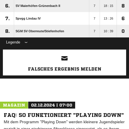
6.
8
SV Maierhöfen-Grünenbach II
7
18 : 15
7.
6
Spvgg Lindau IV
7
13 : 26
8.
0
SGM SV Oberreute/​Stiefenhofen
7
10 : 39
Legende
ANZEIGE
FALSCHES ERGEBNIS MELDEN
MAGAZIN
02.12.2024 | 07:00
FAQ: SO FUNKTIONIERT "PLAYING DOWN"
Mit dem Programm "Playing Down" werden kleinere Jugendspieler
gezielt in einer niedrigeren Altersklasse eingesetzt, als es ihrem