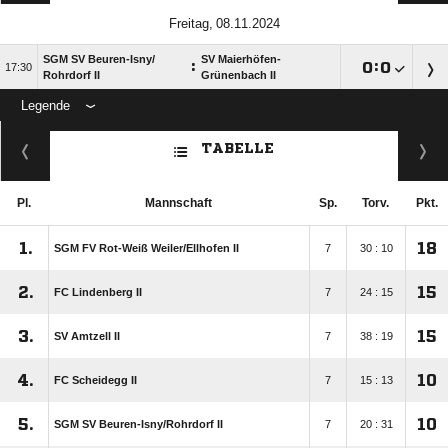
 
SGM SV Beuren-Isny/​
SV Maierhöfen-
:

:


Rohrdorf II
Grünenbach II
Legende
ANZEIGE
TABELLE
Pl.
Mannschaft
Sp.
Torv.
Pkt.
1.
18
SGM FV Rot-Weiß Weiler/​Ellhofen II
7
30 : 10
2.
15
FC Lindenberg II
7
24 : 15
3.
15
SV Amtzell II
7
38 : 19
4.
10
FC Scheidegg II
7
15 : 13
5.
10
SGM SV Beuren-Isny/​Rohrdorf II
7
20 : 31