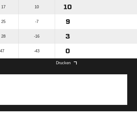
10
: 17
10
9
: 25
-7
3
: 28
-16
0
 47
-43
Drucken