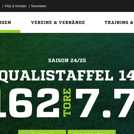
|
FAQ & Kontakt
|
Newsletter
Link
IGEN
VEREINE & VERBÄNDE
TRAINING &
SAISON 24/25
QUALISTAFFEL 1
162
7.
TORE