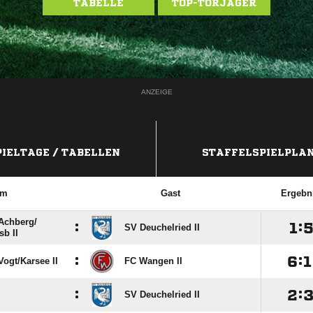
TABELLE
TOP-TORJÄGER
ANZEIGE
PIELTAGE / TABELLEN
STAFFELSPIELPLA
im
Gast
Ergebn
chberg/​
:

:
SV Deuchelried II
b II
:

:

gt/​Karsee II
FC Wangen II
:

:
SV Deuchelried II