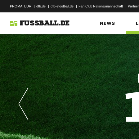
PROMATEUR
|
dfb.de
|
dfb-efootball.de
|
Fan Club Nationalmannschaft
|
Partner
FUSSBALL.DE
NEWS
L