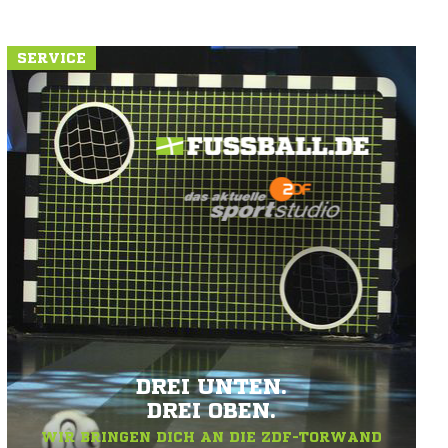
SERVICE
DREI UNTEN.
DREI OBEN.
WIR BRINGEN DICH AN DIE ZDF-TORWAND