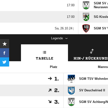
SGM SV A

Neuravens

SG Kissle
  |
SGM SV Vo
Legende
TABELLE
HIN-/ RÜCKRUND
Platz
Manns
1.
SGM TSV Wohmbrech
2.
SV Deuchelried II
3.
SGM SV Achberg/​N