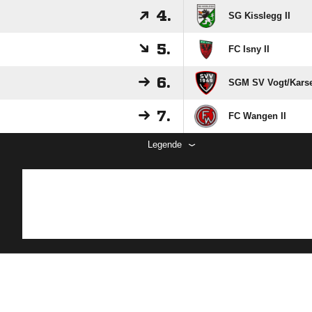
4.
SG Kisslegg II
5.
FC Isny II
6.
SGM SV Vogt/​Karse
7.
FC Wangen II
Legende