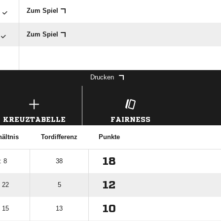

Zum Spiel
Zum Spiel
Drucken
KREUZTABELLE
FAIRNESS
hältnis
Tordifferenz
Punkte
18
: 8
38
12
: 22
5
10
: 15
13