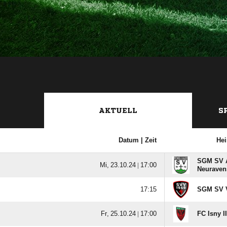
AKTUELL
S
Datum |
Zeit
He
SGM SV A
  |

Neuravens

SGM SV Vo
  |

FC Isny II