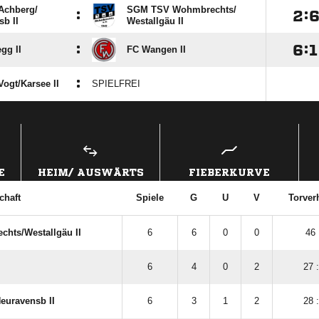
chberg/​
SGM TSV Wohmbrechts/​
:

:
b II
Westallgäu II
:

:

gg II
FC Wangen II
:
gt/​Karsee II
SPIELFREI
ANZEIGE
E
HEIM/ AUSWÄRTS
FIEBERKURVE
chaft
Spiele
G
U
V
Torver
ts/​Westallgäu II
6
6
0
0
46 
6
4
0
2
27 
euravensb II
6
3
1
2
28 