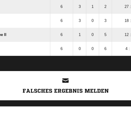
6
3
1
2
27 
6
3
0
3
18 
e II
6
1
0
5
12 
6
0
0
6
4 :
ANZEIGE
FALSCHES ERGEBNIS MELDEN