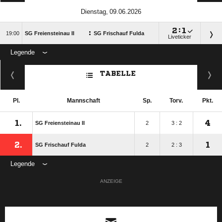
 

:

:

SG Freiensteinau II
SG Frischauf Fulda
Liveticker
Legende
ANZEIGE
TABELLE
Pl.
Mannschaft
Sp.
Torv.
Pkt.
1.
4
SG Freiensteinau II
2
3 : 2
2.
1
SG Frischauf Fulda
2
2 : 3
Legende
ANZEIGE