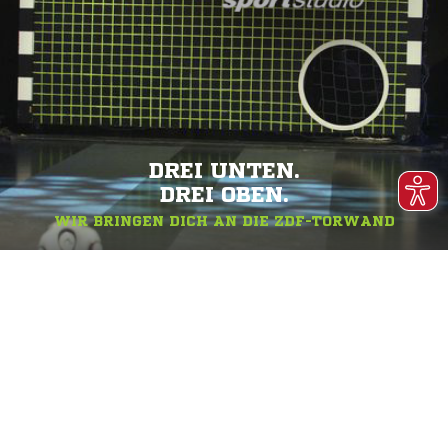
DREI UNTEN.
DREI OBEN.
WIR BRINGEN DICH AN DIE ZDF-TORWAND