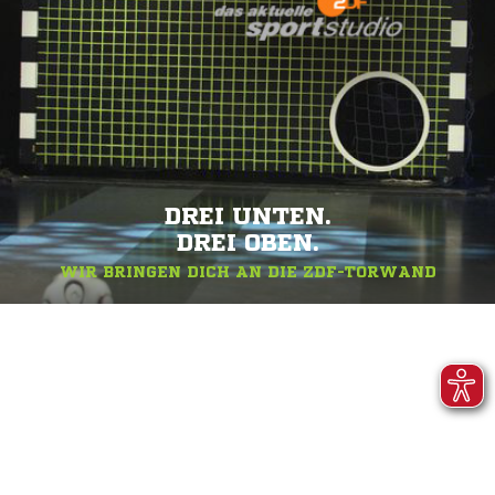
DREI UNTEN.
DREI OBEN.
WIR BRINGEN DICH AN DIE ZDF-TORWAND