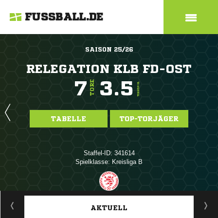
FUSSBALL.DE
SAISON 25/26
RELEGATION KLB FD-OST
7
3.5
TORE
TORE/SPIEL
TABELLE
TOP-TORJÄGER
Staffel-ID: 341614
Spielklasse: Kreisliga B
ANZEIGE
AKTUELL