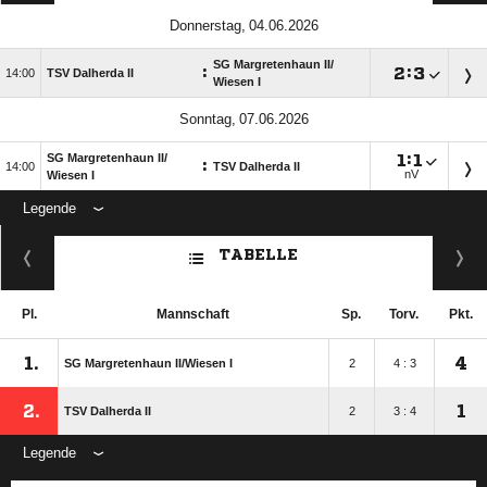
 
SG Margretenhaun II/​
:

:


TSV Dalherda II
Wiesen I
 
SG Margretenhaun II/​

:

:

TSV Dalherda II
nV
Wiesen I
Legende
ANZEIGE
TABELLE
Pl.
Mannschaft
Sp.
Torv.
Pkt.
1.
4
SG Margretenhaun II/​Wiesen I
2
4 : 3
2.
1
TSV Dalherda II
2
3 : 4
Legende
ANZEIGE