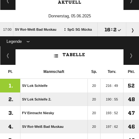
AKTUELL
 
:

:


SV Rot-Weiß Bad Muskau
SpG SG Mücka
Legende
ANZEIGE
TABELLE
Pl.
Mannschaft
Sp.
Torv.
Pkt.
1.
52
SV Lok Schleife
20
216 : 49
2.
48
SV Lok Schleife 2.
20
190 : 55
3.
47
FV Eintracht Niesky
20
193 : 52
4.
46
SV Rot-Weiß Bad Muskau
20
197 : 62