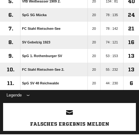
5.
40
VfB Weißwasser 1909 2.
20
134 : 81
6.
24
SpG SG Mücka
20
78 : 135
7.
21
FC Stahl Rietschen-See
20
78 : 142
8.
16
SV Gebelzig 1923
20
74 : 121
9.
13
SpG 1. Rothenburger SV
20
53 : 153
10.
13
FC Stahl Rietschen-See 2.
20
55 : 232
11.
6
SpG SV 48 Reichwalde
20
44 : 230
Legende
ANZEIGE
FALSCHES ERGEBNIS MELDEN