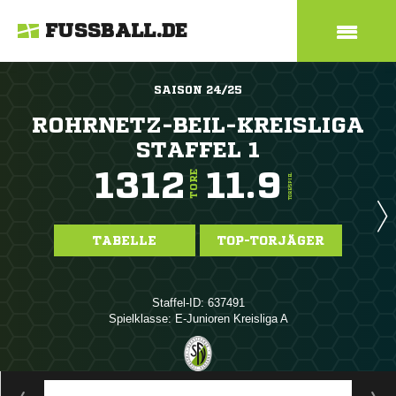
FUSSBALL.DE
SAISON 24/25
ROHRNETZ-BEIL-KREISLIGA
STAFFEL 1
1312
11.9
TORE
TORE/SPIEL
TABELLE
TOP-TORJÄGER
Staffel-ID: 637491
Spielklasse: E-Junioren Kreisliga A
ANZEIGE