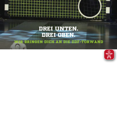
DREI UNTEN.
DREI OBEN.
WIR BRINGEN DICH AN DIE ZDF-TORWAND