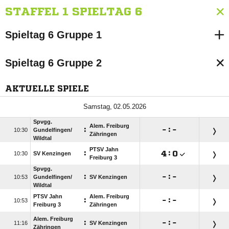
STAFFEL 1 SPIELTAG 6
Spieltag 6 Gruppe 1
Spieltag 6 Gruppe 2
AKTUELLE SPIELE
 
Spvgg.
Alem. Freiburg
:

:


Gundelfingen/​
Zähringen
Wildtal
PTSV Jahn
:

:


SV Kenzingen
Freiburg 3
Spvgg.
:

:


Gundelfingen/​
SV Kenzingen
Wildtal
PTSV Jahn
Alem. Freiburg
:

:


Freiburg 3
Zähringen
Alem. Freiburg
:

:


SV Kenzingen
Zähringen