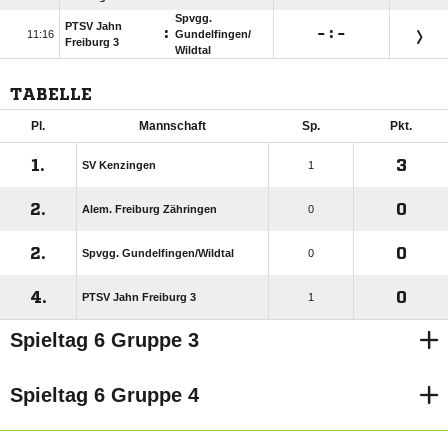
Spvgg.
PTSV Jahn
:

:


Gundelfingen/​
Freiburg 3
Wildtal
TABELLE
Pl.
Mannschaft
Sp.
Pkt.
1.
3
SV Kenzingen
1
2.
0
Alem. Freiburg Zähringen
0
2.
0
Spvgg. Gundelfingen/​Wildtal
0
4.
0
PTSV Jahn Freiburg 3
1
Spieltag 6 Gruppe 3
Spieltag 6 Gruppe 4