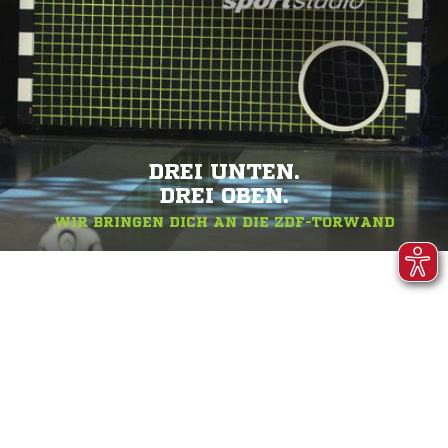
DREI UNTEN.
DREI OBEN.
WIR BRINGEN DICH AN DIE ZDF-TORWAND