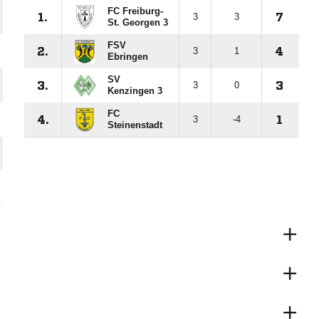
FC Freiburg-
1.
3
3
7
St. Georgen 3
FSV
2.
3
1
4
Ebringen
SV
3.
3
0
3
Kenzingen 3
FC
4.
3
-4
1
Steinenstadt