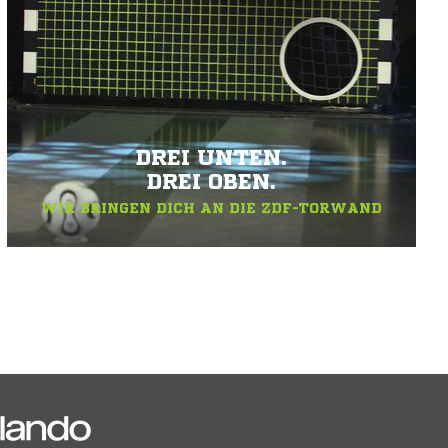
DREI UNTEN.
DREI OBEN.
WIR BRINGEN DICH AN DIE ZDF-TORWAND