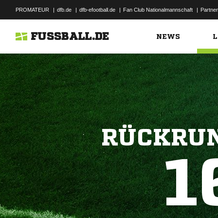
PROMATEUR
|
dfb.de
|
dfb-efootball.de
|
Fan Club Nationalmannschaft
|
Partner
FUSSBALL.DE
NEWS
L
RÜCKRUN
1