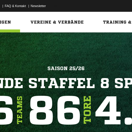
|
FAQ & Kontakt
|
Newsletter
Link
IGEN
VEREINE & VERBÄNDE
TRAINING &
SAISON 25/26
DE STAFFEL 8 SP
6
86
4
TORE
TEAMS