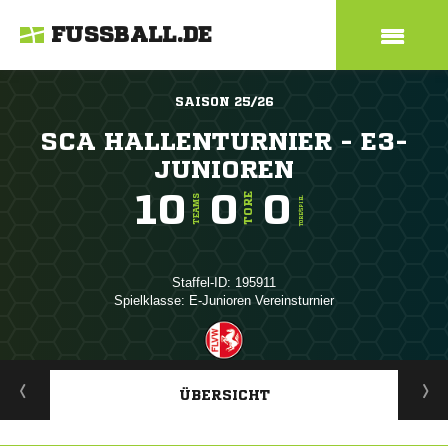
FUSSBALL.DE
SAISON 25/26
SCA HALLENTURNIER - E3-
JUNIOREN
10
0
0
TORE
TEAMS
TORE/SPIEL
Staffel-ID: 195911
Spielklasse: E-Junioren Vereinsturnier
ANZEIGE
ÜBERSICHT