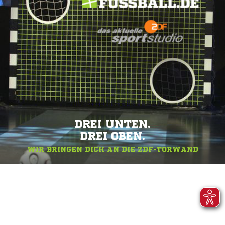
DREI UNTEN.
DREI OBEN.
WIR BRINGEN DICH AN DIE ZDF-TORWAND