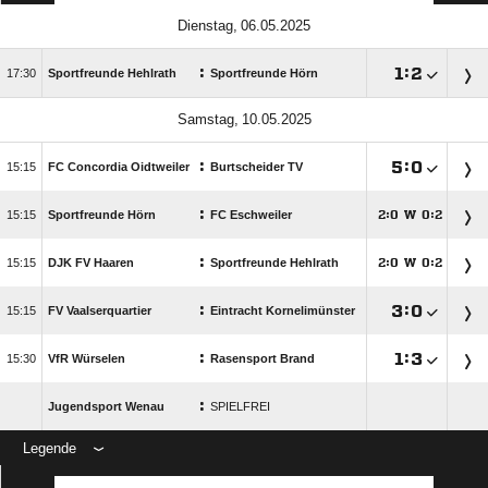
 
:

:


Sportfreunde Hehlrath
Sportfreunde Hörn
 
:

:


FC Concordia Oidtweiler
Burtscheider TV
:

Sportfreunde Hörn
FC Eschweiler
:
W
:




:

DJK FV Haaren
Sportfreunde Hehlrath
:
W
:




:

:


FV Vaalserquartier
Eintracht Kornelimünster
:

:


VfR Würselen
Rasensport Brand
:
Jugendsport Wenau
SPIELFREI
Legende
ANZEIGE