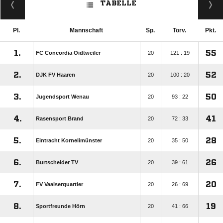
TABELLE
Pl.
Mannschaft
Sp.
Torv.
Pkt.
1.
55
FC Concordia Oidtweiler
20
121 : 19
2.
52
DJK FV Haaren
20
100 : 20
3.
50
Jugendsport Wenau
20
93 : 22
4.
41
Rasensport Brand
20
72 : 33
5.
28
Eintracht Kornelimünster
20
35 : 50
6.
26
Burtscheider TV
20
39 : 61
7.
20
FV Vaalserquartier
20
26 : 69
8.
19
Sportfreunde Hörn
20
41 : 66