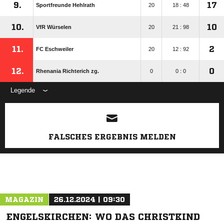
9.
17
Sportfreunde Hehlrath
20
18 : 48
10.
10
VfR Würselen
20
21 : 98
11.
2
FC Eschweiler
20
12 : 92
12.
0
Rhenania Richterich zg.
0
0 : 0
Legende
ANZEIGE
FALSCHES ERGEBNIS MELDEN
MAGAZIN
26.12.2024 | 09:30
ENGELSKIRCHEN: WO DAS CHRISTKIND