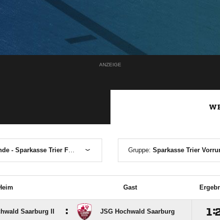
ANZEIGE
WE
Gruppenrunde - Sparkasse Trier Futsal-Kreishallenmeisterschaft 2025-2026
Gruppe:
Sparkasse Trier Vorrundenturnier Sa
Heim
Gast
Ergebn
:

:
hwald Saarburg II
JSG Hochwald Saarburg