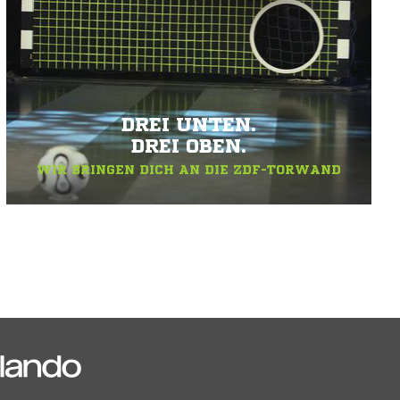
DREI UNTEN.
DREI OBEN.
WIR BRINGEN DICH AN DIE ZDF-TORWAND