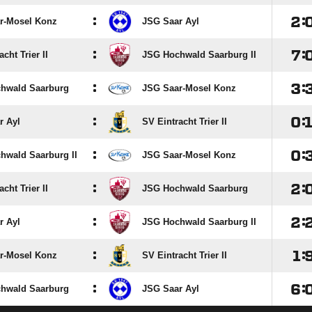
:

:
r-Mosel Konz
JSG Saar Ayl
:

:
cht Trier II
JSG Hochwald Saarburg II
:

:
hwald Saarburg
JSG Saar-Mosel Konz
:

:
r Ayl
SV Eintracht Trier II
:

:
hwald Saarburg II
JSG Saar-Mosel Konz
:

:
cht Trier II
JSG Hochwald Saarburg
:

:
r Ayl
JSG Hochwald Saarburg II
:

:
r-Mosel Konz
SV Eintracht Trier II
:

:
hwald Saarburg
JSG Saar Ayl