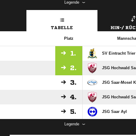
Legende
TABELLE
HIN-/ RÜ
Platz
Mannscha
1.
SV Eintracht Trier 
2.
JSG Hochwald Sa
3.
JSG Saar-Mosel 
4.
JSG Hochwald Saa
5.
JSG Saar Ayl
Legende