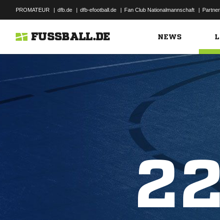
PROMATEUR
|
dfb.de
|
dfb-efootball.de
|
Fan Club Nationalmannschaft
|
Partner
FUSSBALL.DE
NEWS
L
2