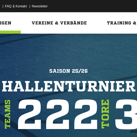
|
FAQ & Kontakt
|
Newsletter
Link
IGEN
VEREINE & VERBÄNDE
TRAINING &
SAISON 25/26
HALLENTURNIER
2
222
3
TORE
TEAMS