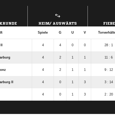
ANZEIGE
CKRUNDE
HEIM/ AUSWÄRTS
FIEB
ft
Spiele
G
U
V
Torverhält
II
4
4
0
0
28 : 1
arburg
4
2
1
1
11 : 6
Konz
4
2
1
1
9 : 12
rburg II
4
0
1
3
3 : 14
4
0
1
3
2 : 20
ANZEIGE