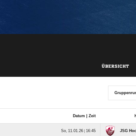
ÜBERSICHT
Datum |
Zeit
  |

JSG Hoc