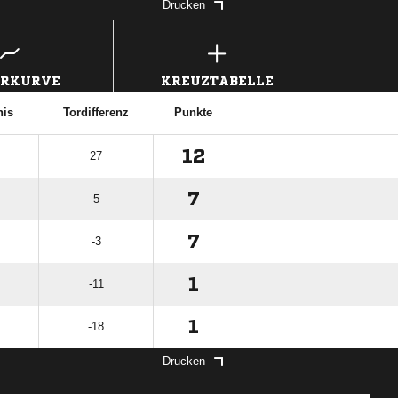
Drucken
ERKURVE
KREUZTABELLE
nis
Tordifferenz
Punkte
12
27
7
5
7
-3
1
-11
1
-18
Drucken