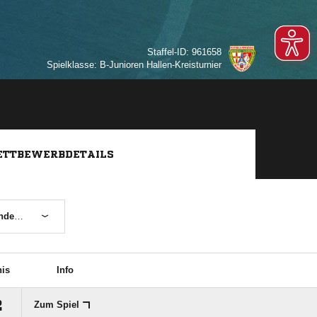
Staffel-ID: 961658
Spielklasse: B-Junioren Hallen-Kreisturnier
TTBEWERBDETAILS
arburg
is
Info

Zum Spiel