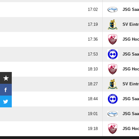

JSG Saa

SV Eintra

JSG Hoc

JSG Saa

JSG Hoc

SV Eintra

JSG Saa

JSG Saa

JSG Hoc