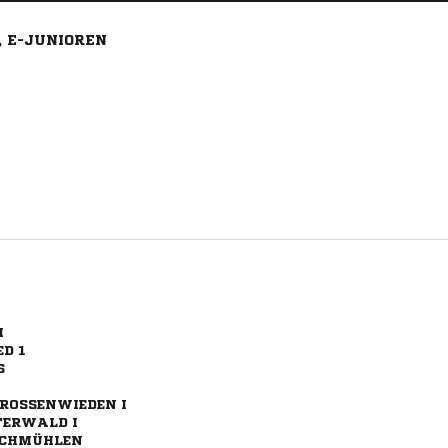
 E-JUNIOREN
I
D 1
S
ROSSENWIEDEN I
TERWALD I
ACHMÜHLEN