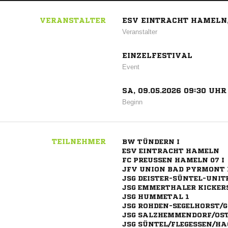
VERANSTALTER
ESV EINTRACHT HAMELN,
Veranstalter
EINZELFESTIVAL
Event
SA, 09.05.2026 09:30 UHR
Beginn
TEILNEHMER
BW TÜNDERN I
ESV EINTRACHT HAMELN
FC PREUSSEN HAMELN 07 I
JFV UNION BAD PYRMONT 
JSG DEISTER-SÜNTEL-UNITE
JSG EMMERTHALER KICKER
JSG HUMMETAL 1
JSG ROHDEN-SEGELHORST/G
JSG SALZHEMMENDORF/OS
JSG SÜNTEL/FLEGESSEN/H