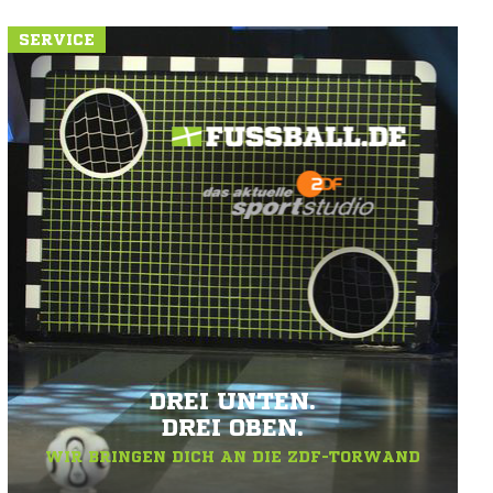
SERVICE
DREI UNTEN.
DREI OBEN.
WIR BRINGEN DICH AN DIE ZDF-TORWAND