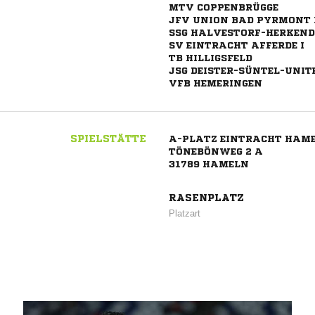
MTV COPPENBRÜGGE
JFV UNION BAD PYRMONT 
SSG HALVESTORF-HERKEN
SV EINTRACHT AFFERDE I
TB HILLIGSFELD
JSG DEISTER-SÜNTEL-UNIT
VFB HEMERINGEN
SPIELSTÄTTE
A-PLATZ EINTRACHT HAM
TÖNEBÖNWEG 2 A
31789 HAMELN
RASENPLATZ
Platzart
ANZEIGE