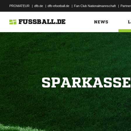
PROMATEUR
|
dfb.de
|
dfb-efootball.de
|
Fan Club Nationalmannschaft
|
Partner
FUSSBALL.DE
NEWS
L
SPARKASSE