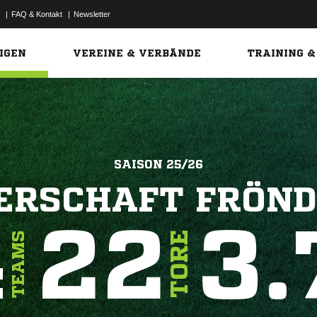
|
FAQ & Kontakt
|
Newsletter
Link
IGEN
VEREINE & VERBÄNDE
TRAINING &
SAISON 25/26
ERSCHAFT FRÖND
4
22
3.
TORE
TEAMS