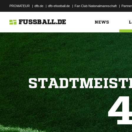
PROMATEUR
|
dfb.de
|
dfb-efootball.de
|
Fan Club Nationalmannschaft
|
Partner
FUSSBALL.DE
NEWS
L
STADTMEIST