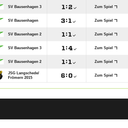

:

SV Bausenhagen 3
Zum Spiel

:

SV Bausenhagen
Zum Spiel

:

SV Bausenhagen 2
Zum Spiel

:

SV Bausenhagen 3
Zum Spiel

:

SV Bausenhagen 2
Zum Spiel
JSG Langschede/​

:

Zum Spiel
Frömern 2015
ANZEIGE