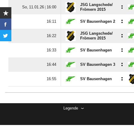
JSG Langschede/​
:
  |

Frömern 2015
:

SV Bausenhagen 2
JSG Langschede/​
:

Frömern 2015
:

SV Bausenhagen
:

SV Bausenhagen 3
:

SV Bausenhagen
Legende