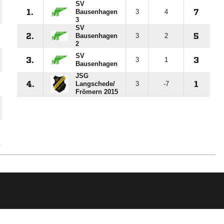
SV
1.
Bausenhagen
3
4
7
3
SV
2.
Bausenhagen
3
2
5
2
SV
3.
3
1
3
Bausenhagen
JSG
4.
Langschede/​
3
-7
1
Frömern 2015