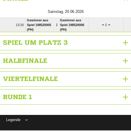
 
Gewinner aus
Gewinner aus
:

:


Spiel 198520005
Spiel 198520006
(PH)
(PH)
SPIEL UM PLATZ 3
HALBFINALE
VIERTELFINALE
RUNDE 1
Legende