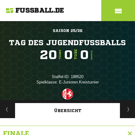
FUSSBALL.DE
SAISON 25/26
TAG DES JUGENDFUSSBALLS
20
0
0
TORE
TEAMS
TORE/SPIEL
Staffel-ID: 198520
Spielklasse: E-Junioren Kreisturnier
ANZEIGE
ÜBERSICHT
FINALE