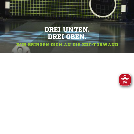
DREI UNTEN.
DREI OBEN.
WIR BRINGEN DICH AN DIE ZDF-TORWAND