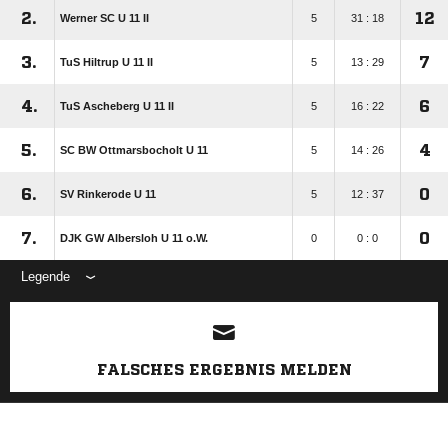
2.
12
Werner SC U 11 II
5
31 : 18
3.
7
TuS Hiltrup U 11 II
5
13 : 29
4.
6
TuS Ascheberg U 11 II
5
16 : 22
5.
4
SC BW Ottmarsbocholt U 11
5
14 : 26
6.
0
SV Rinkerode U 11
5
12 : 37
7.
0
DJK GW Albersloh U 11 o.W.
0
0 : 0
Legende
ANZEIGE
FALSCHES ERGEBNIS MELDEN