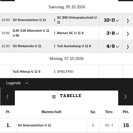
 
SC BW Ottmarsbocholt U
:

:


SV Drensteinfurt U 11
11
DJK GW Albersloh U 11
:

:


Werner SC U 11 II
o.W.
:

:


SV Rinkerode U 11
TuS Ascheberg U 11 II
 
:
TuS Hiltrup U 11 II
SPIELFREI
Legende
ANZEIGE
TABELLE
Pl.
Mannschaft
Sp.
Torv.
Pkt.
1.
15
SV Drensteinfurt U 11
5
53 : 7