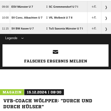
:
o.E.

ESV Münster U 7
SC Gremmendorf U 7 I
:
o.E.

SV Conc. Albachten U 7
VfL Wolbeck U 7 II
:
o.E.

SV BW Aasee U 7
TuS Saxonia Münster U 7 I
Legende
FALSCHES ERGEBNIS MELDEN
ANZEIGE
MAGAZIN
15.12.2024 | 08:30
VFB-COACH WÖLPPER: "DURCH UND
DURCH HÜLSER"