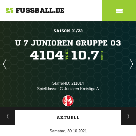
FUSSBALL.DE
SAISON 21/22
U 7 JUNIOREN GRUPPE 03
4104
10.7
TORE
TORE/SPIEL
Staffel-ID: 211014
Spielklasse: G-Junioren Kreisliga A
ANZEIGE
AKTUELL
 