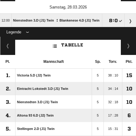
 
:

:


Nienstedten 3.D (J1) Twin
Blankenese 4.D (J1) Twin
Legende
ANZEIGE
TABELLE
Pl.
Mannschaft
Sp.
Torv.
Pkt.
1.
15
Victoria 5.D (J2) Twin
5
38 : 10
2.
10
Eintracht Lokstedt 3.D (J1) Twin
5
34 : 14
3.
10
Nienstedten 3.D (J1) Twin
5
32 : 18
4.
6
Altona 93 6.D (J2) Twin
5
17 : 28
5.
3
Stellingen 2.D (J1) Twin
5
15 : 31