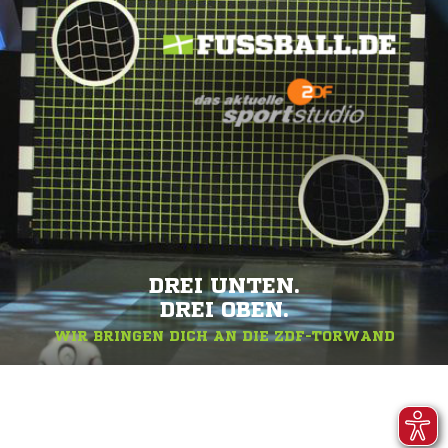
DREI UNTEN.
DREI OBEN.
WIR BRINGEN DICH AN DIE ZDF-TORWAND