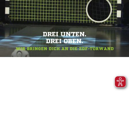
DREI UNTEN.
DREI OBEN.
WIR BRINGEN DICH AN DIE ZDF-TORWAND