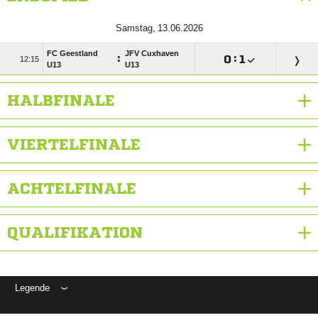
 
FC Geestland
JFV Cuxhaven
:

:


U13
U13
HALBFINALE
VIERTELFINALE
ACHTELFINALE
QUALIFIKATION
Legende