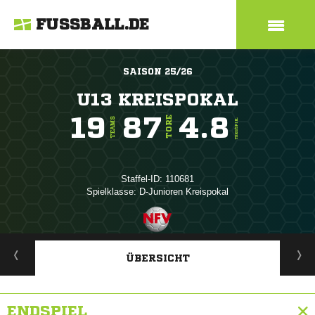
FUSSBALL.DE
SAISON 25/26
U13 KREISPOKAL
19
87
4.8
TORE
TEAMS
TORE/SPIEL
Staffel-ID: 110681
Spielklasse: D-Junioren Kreispokal
ANZEIGE
ÜBERSICHT
ENDSPIEL